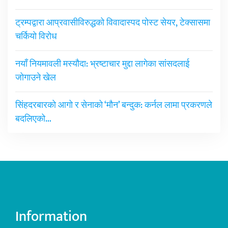
ट्रम्पद्वारा आप्रवासीविरुद्धको विवादास्पद पोस्ट सेयर, टेक्सासमा
चर्कियो विरोध
नयाँ नियमावली मस्यौदा: भ्रष्टाचार मुद्दा लागेका सांसदलाई
जोगाउने खेल
सिंहदरबारको आगो र सेनाको ‘मौन’ बन्दुक: कर्नल लामा प्रकरणले
बदलिएको…
Information