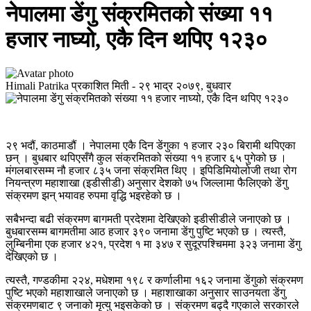
नेपालमा डेंगु संक्रमितको संख्या ११
हजार नाघ्यो, एकै दिन थपिए १२३०
Himali Patrika
प्रकाशित मिती -
२९ भाद्र २०७९, बुधवार
२९ भदौं, काठमाडौं । नेपालमा एकै दिन डेंगुका १ हजार २३० बिरामी थपिएका
छन् । बुधबार थपिएसँगै कुल संक्रमितको संख्या ११ हजार ६५ पुगेको छ ।
मंगलबारसम्म नौ हजार ८३५ जना संक्रमित थिए । इपिडिमियोलोजी तथा रोग
नियन्त्रण महाशाखा (इडीसीडी) अनुसार देशको ७५ जिल्लामा फैलिएको डेंगु
संक्रमण झन् भयावह रुपमा वृद्धि भइरहेको छ ।
सबैभन्दा बढी संक्रमण बागमती प्रदेशमा देखिएको इडीसीडीले जनाएको छ ।
बुधबारसम्म बागमतीमा आठ हजार ३९० जनामा डेंगु पुष्टि भएको छ । त्यस्तै,
लुम्बिनीमा एक हजार ४२१, प्रदेश १ मा ३४७ र सुदूरपश्चिममा ३२३ जनामा डेंगु
देखिएको छ ।
त्यस्तै, गण्डकीमा २२४, मधेशमा १९८ र कर्णालीमा १६२ जनामा डेंगुको संक्रमण
पुष्टि भएको महाशाखाले जनाएको छ । महाशाखाका अनुसार साउनयता डेंगु
संक्रमणबाट ९ जनाको मृत्यु भइसकेको छ । संक्रमण बढ्दै गएकाले सरकारले