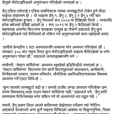
डेंगुको सेरोटाइपिङको अनुसन्धान गरिरहेको जनाएको छ ।
डेंगु एडिस एजेप्टाई र एडिस एल्वौपेक्टस नामक लामखुट्टेले टोकेर हुने तीव्र
भाइरल संक्रमण हो । यो भाइरस डेंगु १, डेंगु २, डेंगु ३ र डेंगु ४ गरी चार
सेरोटाइपिङका हुन्छन् । डेंगु नेपालमा सन् २००४ मा देखिएको थियो । त्यसपछि
हरेक बर्षजसो देखिदै आएको छ । सन् २०१९ मा डेंगु २ फैलिएको थियो ।
महाशाखा अन्तर्गत किटजन्य शाखाका प्रमुख डा.गोकर्ण दाहालले डेंगु कुन
सेरोटाइपिङले गर्दा फैलिएको हो यकिन गर्न अनुसन्धानको काम भइरेहको बताए
।
‘हामीले केन्द्रीय ९ वटा अस्पतालसँग समवन्य गरेर अध्ययन गरिरहेका छौं ।
जसबाट ३५० वटा नमुना लिएर कुन सेरोटाइपिङको भाइरस फैलिरहेको छ भनेर
अनुसन्धान गरेका छौं,’ दाहालले अनलाइखबरसँग भने ।
त्यसैगरी, ‘भेक्टर सर्भिलेन्स’ अध्ययन भइरहेको इडिसिडीले जनाएको छ ।
‘भेक्टर सर्भिलेन्स’ किटजन्य रोग सार्ने किटाणुहरुको चालचलन, आनीबानी,
तिनीहरुको प्रकार, स्वरुप परिवर्तन, भौगोलिक अवस्थितिलगायतका विषयमा
अध्ययन गर्ने एउटा विधि हो ।
‘कुन जातको लामखुट्टे बढी छ ? कस्तो ठाउँमा अण्डा उत्पादन गरिरहेका छन्
यस्ता विषयवस्तु थाहा पाउन भेक्टर सर्भिलेन्स गछौं,’ दाहालले भने, ‘डेंगु कति
समयसम्म फैलिनसक्छ भनेर यकिन गर्न यो अध्ययनले थप मद्धत गर्छ ।’
त्यस्तै, डेंगु लक्षण लिएर आउने कतिपयमा दोहोर्‍याएर परीक्षण गर्दा नेगेटिभ
आएकाले सरकारले अन्य कुनै भाइरस मिसिएको आशंका मा चिकुनगुनिया, जिका