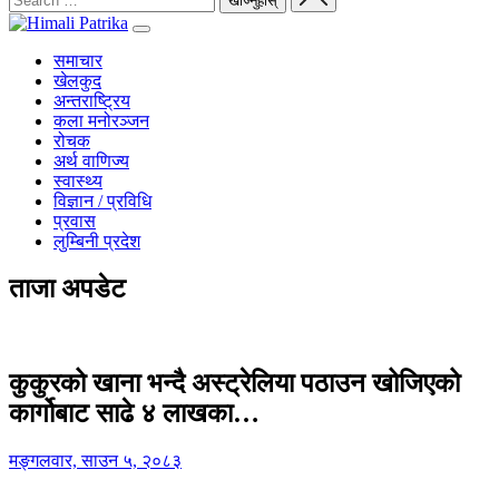
समाचार
खेलकुद
अन्तराष्ट्रिय
कला मनोरञ्जन
रोचक
अर्थ वाणिज्य
स्वास्थ्य
विज्ञान / प्रविधि
प्रवास
लुम्बिनी प्रदेश
ताजा अपडेट
कुकुरको खाना भन्दै अस्ट्रेलिया पठाउन खोजिएको
कार्गोबाट साढे ४ लाखका…
मङ्गलवार, साउन ५, २०८३