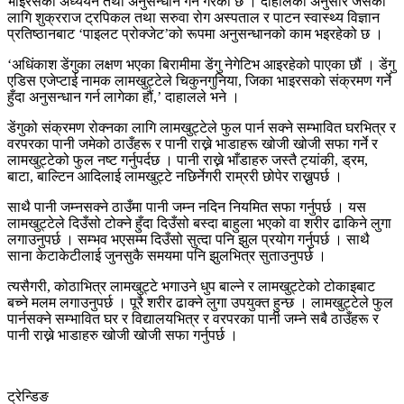
भाइरसको अध्ययन तथा अनुसन्धान गर्ने गरेको छ । दाहालका अनुसार जसका
लागि शुक्रराज ट्रपिकल तथा सरुवा रोग अस्पताल र पाटन स्वास्थ्य विज्ञान
प्रतिष्ठानबाट ‘पाइलट प्रोक्जेट’को रूपमा अनुसन्धानको काम भइरहेको छ ।
‘अधिंकाश डेंगुका लक्षण भएका बिरामीमा डेंगु नेगेटिभ आइरहेको पाएका छौं । डेंगु
एडिस एजेप्टाई नामक लामखुट्टेले चिकुनगुनिया, जिका भाइरसको संक्रमण गर्ने
हुँदा अनुसन्धान गर्न लागेका हौं,’ दाहालले भने ।
डेंगुको संक्रमण रोक्नका लागि लामखुट्टेले फुल पार्न सक्ने सम्भावित घरभित्र र
वरपरका पानी जमेको ठाउँहरू र पानी राख्ने भाडाहरू खोजी खोजी सफा गर्ने र
लामखुट्टेको फुल नष्ट गर्नुपर्दछ । पानी राख्ने भाँडाहरु जस्तै ट्यांकी, ड्रम,
बाटा, बाल्टिन आदिलाई लामखुट्टे नछिर्नेगरी राम्ररी छोपेर राख्नुपर्छ ।
साथै पानी जम्नसक्ने ठाउँमा पानी जम्न नदिन नियमित सफा गर्नुपर्छ । यस
लामखुट्टेले दिउँसो टोक्ने हुँदा दिउँसो बस्दा बाहुला भएको वा शरीर ढाकिने लुगा
लगाउनुपर्छ । सम्भव भएसम्म दिउँसो सुत्दा पनि झुल प्रयोग गर्नुपर्छ । साथै
साना केटाकेटीलाई जुनसुकै समयमा पनि झुलभित्र सुताउनुपर्छ ।
त्यसैगरी, कोठाभित्र लामखुट्टे भगाउने धुप बाल्ने र लामखुट्टेको टोकाइबाट
बच्ने मलम लगाउनुपर्छ । पूरै शरीर ढाक्ने लुगा उपयुक्त हुन्छ । लामखुट्टेले फुल
पार्नसक्ने सम्भावित घर र विद्यालयभित्र र वरपरका पानी जम्ने सबै ठाउँहरू र
पानी राख्ने भाडाहरु खोजी खोजी सफा गर्नुपर्छ ।
ट्रेन्डिङ