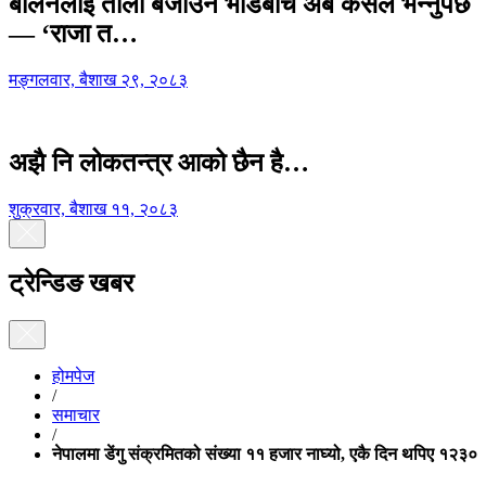
बालेनलाई ताली बजाउने भीडबीच अब कसैले भन्नुपर्छ
— ‘राजा त…
मङ्गलवार, बैशाख २९, २०८३
अझै नि लोकतन्त्र आको छैन है…
शुक्रवार, बैशाख ११, २०८३
ट्रेन्डिङ खबर
होमपेज
/
समाचार
/
नेपालमा डेंगु संक्रमितको संख्या ११ हजार नाघ्यो, एकै दिन थपिए १२३०