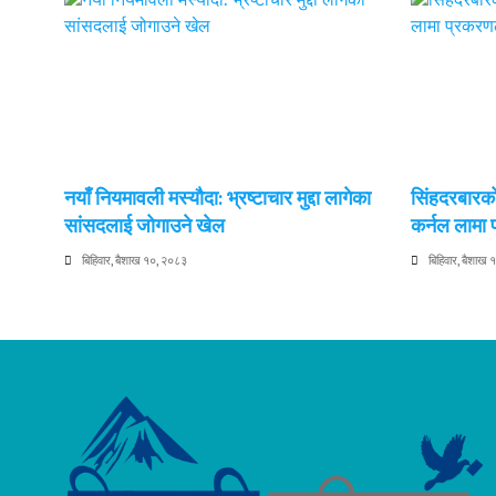
नयाँ नियमावली मस्यौदा: भ्रष्टाचार मुद्दा लागेका
सिंहदरबारको
सांसदलाई जोगाउने खेल
कर्नल लामा
बिहिवार, बैशाख १०, २०८३
बिहिवार, बैशाख