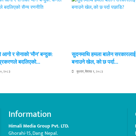
 आगो र सेनाको ‘मौन’ बन्दुक:
सुदनमाथि हमला बालेन सरकारला
 प्रकरणले बदलिएको…
बनाउने खेल, को छ पर्दा…
 १०, २०८३
बुधवार, बैशाख ९, २०८३
Information
Himali Media Group Pvt. LTD.
Ghorahi-15, Dang Nepal.