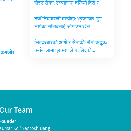
पोस्ट सेयर, टेक्सासमा चर्कियो विरोध
नयाँ नियमावली मस्यौदा: भ्रष्टाचार मुद्दा
लागेका सांसदलाई जोगाउने खेल
सिंहदरबारको आगो र सेनाको ‘मौन’ बन्दुक:
कर्नल लामा प्रकरणले बदलिएको…
ई कमजोर
Our Team
Founder
Kumar Kc / Santosh Dangi