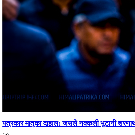
पत्रकार मातृका दाहाल: जसले नक्कली भुटानी शरणार