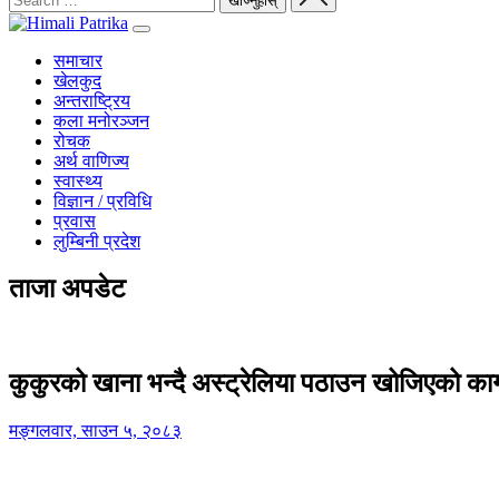
समाचार
खेलकुद
अन्तराष्ट्रिय
कला मनोरञ्जन
रोचक
अर्थ वाणिज्य
स्वास्थ्य
विज्ञान / प्रविधि
प्रवास
लुम्बिनी प्रदेश
ताजा अपडेट
कुकुरको खाना भन्दै अस्ट्रेलिया पठाउन खोजिएको का
मङ्गलवार, साउन ५, २०८३