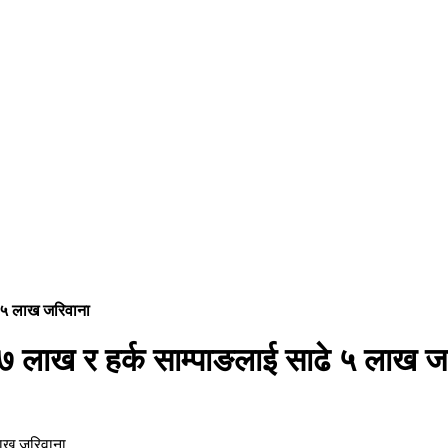
े ५ लाख जरिवाना
७ लाख र हर्क साम्पाङलाई साढे ५ लाख ज