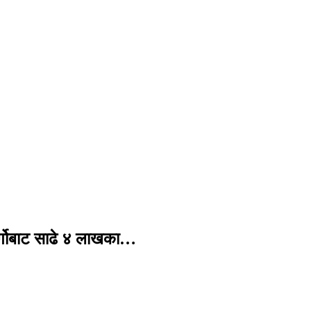
र्गोबाट साढे ४ लाखका…