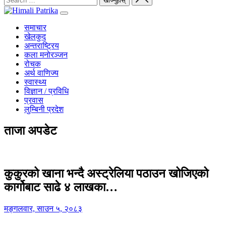
समाचार
खेलकुद
अन्तराष्ट्रिय
कला मनोरञ्जन
रोचक
अर्थ वाणिज्य
स्वास्थ्य
विज्ञान / प्रविधि
प्रवास
लुम्बिनी प्रदेश
ताजा अपडेट
कुकुरको खाना भन्दै अस्ट्रेलिया पठाउन खोजिएको
कार्गोबाट साढे ४ लाखका…
मङ्गलवार, साउन ५, २०८३