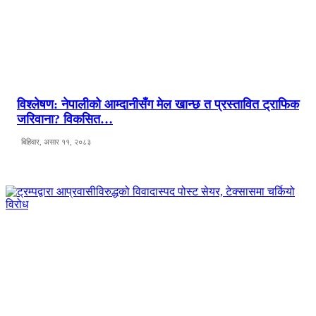
विश्लेषण: नेपालीको आम्दानीसँग मेल खान्छ त प्रस्तावित ट्राफिक
जरिवाना? विकसित…
बिहिवार, असार ११, २०८३