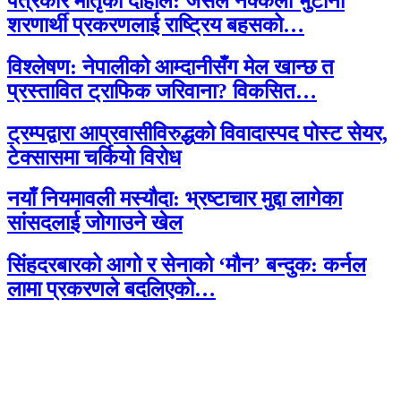
पत्रकार मातृका दाहाल: जसले नक्कली भुटानी
शरणार्थी प्रकरणलाई राष्ट्रिय बहसको…
विश्लेषण: नेपालीको आम्दानीसँग मेल खान्छ त
प्रस्तावित ट्राफिक जरिवाना? विकसित…
ट्रम्पद्वारा आप्रवासीविरुद्धको विवादास्पद पोस्ट सेयर,
टेक्सासमा चर्कियो विरोध
नयाँ नियमावली मस्यौदा: भ्रष्टाचार मुद्दा लागेका
सांसदलाई जोगाउने खेल
सिंहदरबारको आगो र सेनाको ‘मौन’ बन्दुक: कर्नल
लामा प्रकरणले बदलिएको…