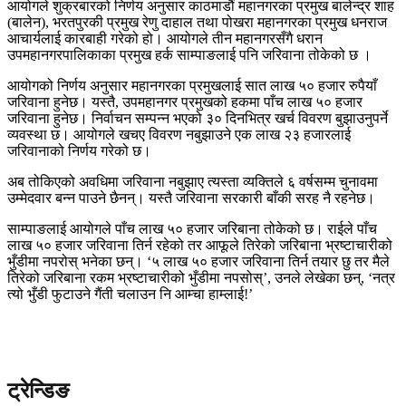
आयोगले शुक्रबारको निर्णय अनुसार काठमाडौं महानगरका प्रमुख बालेन्द्र शाह
(बालेन), भरतपुरकी प्रमुख रेणु दाहाल तथा पोखरा महानगरका प्रमुख धनराज
आचार्यलाई कारबाही गरेको हो। आयोगले तीन महानगरसँगै धरान
उपमहानगरपालिकाका प्रमुख हर्क साम्पाङलाई पनि जरिवाना तोकेको छ ।
आयोगको निर्णय अनुसार महानगरका प्रमुखलाई सात लाख ५० हजार रुपैयाँ
जरिवाना हुनेछ। यस्तै, उपमहानगर प्रमुखको हकमा पाँच लाख ५० हजार
जरिवाना हुनेछ। निर्वाचन सम्पन्न भएको ३० दिनभित्र खर्च विवरण बुझाउनुपर्ने
व्यवस्था छ। आयोगले खचए विवरण नबुझाउने एक लाख २३ हजारलाई
जरिवानाको निर्णय गरेको छ।
अब तोकिएको अवधिमा जरिवाना नबुझाए त्यस्ता व्यक्तिले ६ वर्षसम्म चुनावमा
उम्मेदवार बन्न पाउने छैनन्। यस्तै जरिवाना सरकारी बाँकी सरह नै रहनेछ।
साम्पाङलाई आयोगले पाँच लाख ५० हजार जरिबाना तोकेको छ। राईले पाँच
लाख ५० हजार जरिवाना तिर्न रहेको तर आफूले तिरेको जरिबाना भ्रष्टाचारीको
भुँडीमा नपरोस् भनेका छन्। ‘५ लाख ५० हजार जरिवाना तिर्न तयार छु तर मैले
तिरेको जरिबाना रकम भ्रष्टाचारीको भुँडीमा नपसोस्’, उनले लेखेका छन्, ‘नत्र
त्यो भुँडी फुटाउने गैंती चलाउन नि आम्चा हाम्लाई!’
ट्रेन्डिङ