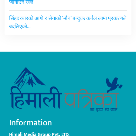
जोगाउने खेल
सिंहदरबारको आगो र सेनाको ‘मौन’ बन्दुक: कर्नल लामा प्रकरणले
बदलिएको…
Information
Himali Media Group Pvt. LTD.