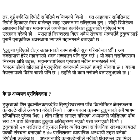
तर, दुई वर्षदेखि रिपोर्ट समितिमै थन्किएको थियो । गत आइतबार समितिबाट
रिपोर्ट झिकाएर मेयर बालेन्द्र साह ‘एक्सन’मा उत्रिएका हुन् । सोही रिपोर्टका
आधारमा बिहीबार महानगरले जयनेपाल हलस्थित टुकुचाको पुरिएको भाग
उत्खनन गरेको हो । यसलाई निरन्तरता दिएर अवैध संरचना भत्काउँदै टुकुचालाई
पुरानै प्राकृतिक अवस्थामा ल्याउने महानगरले बताएको छ ।
‘टुकुचा पुरिएको क्षेत्र उत्खननको काम हामीले सुरु गरिसकेका छौँ । अब
नक्सापास हेरेर महानगरले भवन भत्काउन पनि सुरु गर्छ । यो काम नसकिएसम्म
निरन्तर अघि बढ्छ,’ महानगरपालिका प्रवक्ता नवीन मानन्धरले भने,
‘काठमाडौंको खोलालाई प्राकृतिक अवस्थामै ल्याउने हाम्रो योजना छ । यसमा
मेयरसापको विशेष चासो पनि छ । उहाँले यो काम नरोक्ने बताउनुभएको छ ।’
के छ अध्ययन प्रतिवेदनमा ?
टुकुचाको शिर बुढानीलकण्ठदेखि त्रिपुरेश्वरसम्म पाँच किलोमिटर क्षेत्रफलमा
कन्सल्टेन्सीले अध्ययन गरेको थियो । अध्ययनका क्रममा टुकुचाको सबै भागमा
इन्जिनियर पुगेका थिए । तीन महिना लगाएर गरिएको अध्ययनले जोडिएका पाँच
सय ८१ वटा कित्ताबाट टुकुचा अतिक्रमण भएको पत्ता लगाएको थियो ।
टुकुचाको २० प्रतिशत क्षेत्रफल मिचेर व्यक्ति तथा सार्वजनिक संस्थालगायतले
पक्की संरचना बनाएकोे र ४० प्रतिशतमा व्यापारिक अस्थायी टहरा बनेको
रिपोर्टमा उल्लेख छ । अध्ययनपछि कन्सल्टेन्सीले नदीको क्षेत्रफल दश मिटर