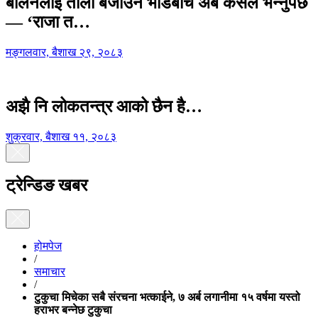
बालेनलाई ताली बजाउने भीडबीच अब कसैले भन्नुपर्छ
— ‘राजा त…
मङ्गलवार, बैशाख २९, २०८३
अझै नि लोकतन्त्र आको छैन है…
शुक्रवार, बैशाख ११, २०८३
ट्रेन्डिङ खबर
होमपेज
/
समाचार
/
टुकुचा मिचेका सबै संरचना भत्काईने, ७ अर्ब लगानीमा १५ वर्षमा यस्तो
हराभर बन्नेछ टुकुचा