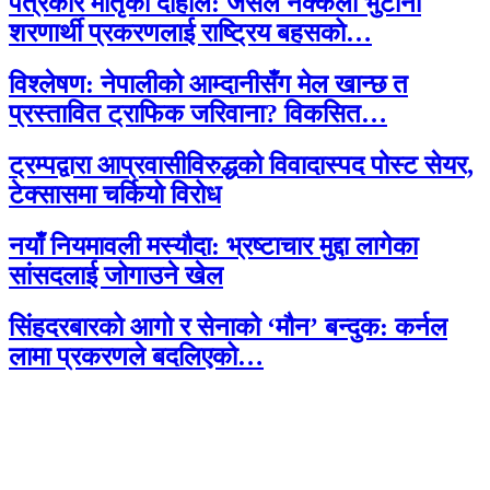
पत्रकार मातृका दाहाल: जसले नक्कली भुटानी
शरणार्थी प्रकरणलाई राष्ट्रिय बहसको…
विश्लेषण: नेपालीको आम्दानीसँग मेल खान्छ त
प्रस्तावित ट्राफिक जरिवाना? विकसित…
ट्रम्पद्वारा आप्रवासीविरुद्धको विवादास्पद पोस्ट सेयर,
टेक्सासमा चर्कियो विरोध
नयाँ नियमावली मस्यौदा: भ्रष्टाचार मुद्दा लागेका
सांसदलाई जोगाउने खेल
सिंहदरबारको आगो र सेनाको ‘मौन’ बन्दुक: कर्नल
लामा प्रकरणले बदलिएको…