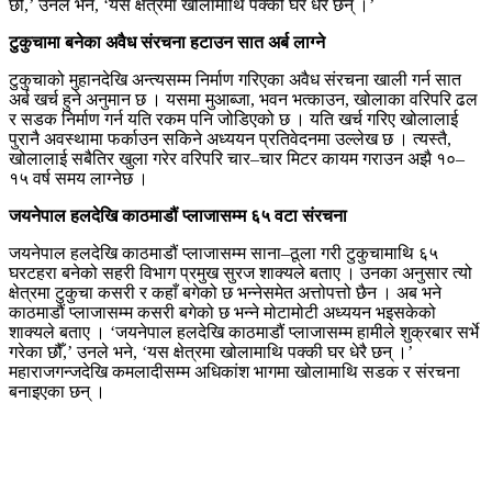
छौँ,’ उनले भने, ‘यस क्षेत्रमा खोलामाथि पक्की घर धेरै छन् ।’
टुकुचामा बनेका अवैध संरचना हटाउन सात अर्ब लाग्ने
टुकुचाको मुहानदेखि अन्त्यसम्म निर्माण गरिएका अवैध संरचना खाली गर्न सात
अर्ब खर्च हुने अनुमान छ । यसमा मुआब्जा, भवन भत्काउन, खोलाका वरिपरि ढल
र सडक निर्माण गर्न यति रकम पनि जोडिएको छ । यति खर्च गरिए खोलालाई
पुरानै अवस्थामा फर्काउन सकिने अध्ययन प्रतिवेदनमा उल्लेख छ । त्यस्तै,
खोलालाई सबैतिर खुला गरेर वरिपरि चार–चार मिटर कायम गराउन अझै १०–
१५ वर्ष समय लाग्नेछ ।
जयनेपाल हलदेखि काठमाडौं प्लाजासम्म ६५ वटा संरचना
जयनेपाल हलदेखि काठमाडौं प्लाजासम्म साना–ठूला गरी टुकुचामाथि ६५
घरटहरा बनेको सहरी विभाग प्रमुख सुरज शाक्यले बताए । उनका अनुसार त्यो
क्षेत्रमा टुकुचा कसरी र कहाँ बगेको छ भन्नेसमेत अत्तोपत्तो छैन । अब भने
काठमाडौं प्लाजासम्म कसरी बगेको छ भन्ने मोटामोटी अध्ययन भइसकेको
शाक्यले बताए । ‘जयनेपाल हलदेखि काठमाडौं प्लाजासम्म हामीले शुक्रबार सर्भे
गरेका छौँ,’ उनले भने, ‘यस क्षेत्रमा खोलामाथि पक्की घर धेरै छन् ।’
महाराजगन्जदेखि कमलादीसम्म अधिकांश भागमा खोलामाथि सडक र संरचना
बनाइएका छन् ।