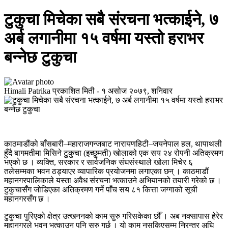
टुकुचा मिचेका सबै संरचना भत्काईने, ७
अर्ब लगानीमा १५ वर्षमा यस्तो हराभर
बन्नेछ टुकुचा
Himali Patrika
प्रकाशित मिती -
१ असोज २०७९, शनिवार
काठमाडौंको बाँसबारी–महाराजगन्जबाट नारायणहिटी–जयनेपाल हल, थापाथली
हुँदै बागमतीमा मिसिने टुकुचा (इच्छुमती) खोलाको एक सय २४ रोपनी अतिक्रमण
भएको छ । व्यक्ति, सरकार र सार्वजनिक संघसंस्थाले खोला मिचेर ६
तलेसम्मका भवन ठड्याएर व्यापारिक प्रयोजनमा लगाएका छन् । काठमाडौं
महानगरपालिकाले यस्ता अवैध संरचना भत्काउने अभियानको तयारी गरेको छ ।
टुकुचासँग जोडिएका अतिक्रमण गर्ने पाँच सय ८१ कित्ता जग्गाको सूची
महानगरसँग छ ।
टुकुचा पुरिएको क्षेत्र उत्खननको काम सुरु गरिसकेका छौँ । अब नक्सापास हेरेर
महानगरले भवन भत्काउन पनि सुरु गर्छ । यो काम नसकिएसम्म निरन्तर अघि