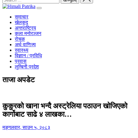
समाचार
खेलकुद
अन्तराष्ट्रिय
कला मनोरञ्जन
रोचक
अर्थ वाणिज्य
स्वास्थ्य
विज्ञान / प्रविधि
प्रवास
लुम्बिनी प्रदेश
ताजा अपडेट
कुकुरको खाना भन्दै अस्ट्रेलिया पठाउन खोजिएको
कार्गोबाट साढे ४ लाखका…
मङ्गलवार, साउन ५, २०८३