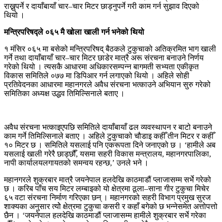
राख्नुपर्ने र दायाँबायाँ चार–चार मिटर छाड्नुपर्ने गरी काम गर्न सुझाव दिएको
थियो ।
मन्त्रिपरिषद्ले ०६५ मै खोला खाली गर्न भनेको थियो
१ मंसिर ०६५ मा बसेको मन्त्रिपरिषद् बैठकले टुकुचाको अतिक्रमित भाग खाली
गर्ने तथा दायाँबायाँ चार–चार मिटर छाडेर मात्रै अरू संरचना बनाउने निर्णय
गरेको थियो । त्यसकै आधारमा अधिकारसम्पन्न बागमती सभ्यता एकीकृत
विकास समितिले ०७७ मा डिपिआर गर्न लगाएको थियो । अहिले सोही
प्रतिवेदनका आधारमा महानगरले अवैध संरचना भत्काउने अभियान सुरु गरेको
समितिका अध्यक्ष उद्धव तिमिल्सिनाले बताए ।
अवैध संरचना भत्काइएपछि समितिले दायाँबायाँ ढल व्यवस्थापन र बाटो बनाउने
काम गर्ने तिमिल्सिनाले बताए । अहिले टुकुचाको चौडाइ कहीँ तीन मिटर र कहीँ
१० मिटर छ । समितिले यसलाई पनि एकरूपता दिने जनाएको छ । ‘हामीले अब
यसलाई खाली गरेरै छाड्छौँ, यसमा सहरी विकास मन्त्रालय, महानगरपालिका,
नापी कार्यालयलगायतको समन्वय रहन्छ,’ उनले भने ।
महानगरले शुक्रबार मात्रै जयनेपाल हलदेखि काठमाडौं प्लाजासम्म सर्भे गरेको
छ । करिब पाँच सय मिटर लम्बाइको यो क्षेत्रमा ठूला–साना गीर टुकुचा मिचेर
६५ वटा संरचना निर्माण गरिएका छन् । महानगरको सहरी विभाग प्रमुख सुरज
शाक्यका अनुसार त्योे क्षेत्रमा टुकुचा कसरी र कहाँ बगेको छ भन्नेसमेत अत्तोपत्तो
छैन । ‘जयनेपाल हलदेखि काठमाडौं प्लाजासम्म हामीले शुक्रबार सर्भे गरेका