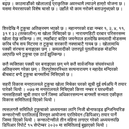
बढ्छ । काठमाडौंको खोलालाई प्राकृतिक अवस्थामै ल्याउने हाम्रो योजना छ ।
यसमा मेयरसापको विशेष चासो छ । उहाँले यो काम नरोक्ने बताउनुभएको छ ।
शिरदेखि नै टुकुचा अतिक्रमण भएको छ । महानगरको वडा नम्बर १, २, ४, ११,
३१ र ३२ (तत्कालीन) मा खोला मिचिएको छ । नारायणहिटी दरबार परिसरसम्म
खोला देख्न सकिन्छ । तर, त्यहाँबाट बाहिर जयनेपाल हलदेखि कमलादी मोडसम्म
करिब पाँच सय मिटरमा त टुकुचा सरकारी नक्साबाटै गायब छ । खोलामाथि
पक्की संरचना बनाइएका छन् । कमलादीको उत्तरपूर्व पुतलीसडक मोडनिर
आएपछि भने टुकुचा एक ठाउँ झुल्किन्छ ।
कतै व्यक्तिका पक्की घर बनाइएका छन् भने कतै सार्वजनिक संघसंस्थाले
अतिक्रमण गरेका छन् । त्रिपुरेश्वरस्थित सत्यनारायण र महादेव मन्दिरको
बीचबाट बग्दै टुकुचा बागमतीमा मिसिएको छ ।
सहरी विकास मन्त्रालयले टुकुचा खोला मिचेका घरको सूची दुई वर्षअघि नै तयार
पारेको थियो । ०७७ मा मन्त्रालयले मिचिएको कित्ता नम्बर र घरधनीको
नामसहितको सूची तयार पार्ने जिम्मा अधिकारसम्पन्न बागमती सभ्यता एकीकृत
विकास समितिलाई दिएको थियो ।
त्यसलगत्तै समितिले टुकुचाको अध्ययनका लागि निजी बोनाफाइड इन्जिनियरिङ
कन्सल्टेन्सी प्रालिलाई विस्तृत आयोजना प्रतिवेदन (डिपिआर) तयार पार्ने
जिम्मा दिएको थियो । कन्सल्टेन्सीले तीन महिना लगाएर गरेको अध्ययनपछि
डिपिआर रिपोर्ट १५ सेप्टेम्बर २०२० मा समितिलाई बुझाएको थियो ।