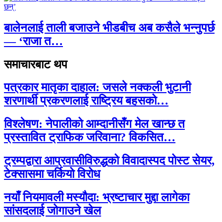
बालेनलाई ताली बजाउने भीडबीच अब कसैले भन्नुपर्छ
— ‘राजा त…
समाचारबाट थप
पत्रकार मातृका दाहाल: जसले नक्कली भुटानी
शरणार्थी प्रकरणलाई राष्ट्रिय बहसको…
विश्लेषण: नेपालीको आम्दानीसँग मेल खान्छ त
प्रस्तावित ट्राफिक जरिवाना? विकसित…
ट्रम्पद्वारा आप्रवासीविरुद्धको विवादास्पद पोस्ट सेयर,
टेक्सासमा चर्कियो विरोध
नयाँ नियमावली मस्यौदा: भ्रष्टाचार मुद्दा लागेका
सांसदलाई जोगाउने खेल