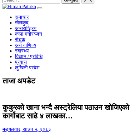
समाचार
खेलकुद
अन्तराष्ट्रिय
कला मनोरञ्जन
रोचक
अर्थ वाणिज्य
स्वास्थ्य
विज्ञान / प्रविधि
प्रवास
लुम्बिनी प्रदेश
ताजा अपडेट
कुकुरको खाना भन्दै अस्ट्रेलिया पठाउन खोजिएको
कार्गोबाट साढे ४ लाखका…
मङ्गलवार, साउन ५, २०८३