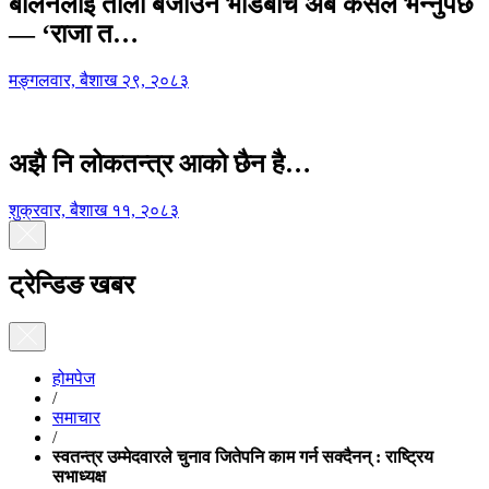
बालेनलाई ताली बजाउने भीडबीच अब कसैले भन्नुपर्छ
— ‘राजा त…
मङ्गलवार, बैशाख २९, २०८३
अझै नि लोकतन्त्र आको छैन है…
शुक्रवार, बैशाख ११, २०८३
ट्रेन्डिङ खबर
होमपेज
/
समाचार
/
स्वतन्त्र उम्मेदवारले चुनाव जितेपनि काम गर्न सक्दैनन् : राष्ट्रिय
सभाध्यक्ष