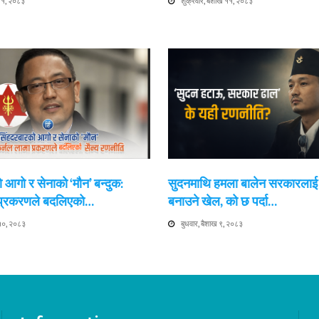
 ११, २०८३
शुक्रवार, बैशाख ११, २०८३
 आगो र सेनाको ‘मौन’ बन्दुक:
सुदनमाथि हमला बालेन सरकारला
 प्रकरणले बदलिएको…
बनाउने खेल, को छ पर्दा…
 १०, २०८३
बुधवार, बैशाख ९, २०८३