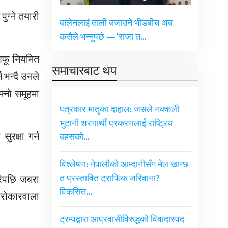
ुग्ने तयारी
बालेनलाई ताली बजाउने भीडबीच अब
कसैले भन्नुपर्छ — ‘राजा त…
आफू नियमित
समाचारबाट थप
भन्दै उनले
फ्नो समूहमा
पत्रकार मातृका दाहाल: जसले नक्कली
भुटानी शरणार्थी प्रकरणलाई राष्ट्रिय
ुरक्षा गर्न
बहसको…
विश्लेषण: नेपालीको आम्दानीसँग मेल खान्छ
रेपछि जबरा
त प्रस्तावित ट्राफिक जरिवाना?
विकसित…
सरोकारवाला
ट्रम्पद्वारा आप्रवासीविरुद्धको विवादास्पद