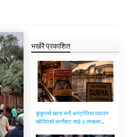
भर्खरै प्रकाशित
कुकुरको खाना भन्दै अस्ट्रेलिया पठाउन
खोजिएको कार्गोबाट साढे ४ लाखका…