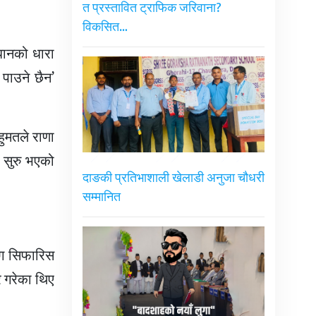
त प्रस्तावित ट्राफिक जरिवाना?
विकसित…
धानको धारा
 पाउने छैन’
ुमतले राणा
म सुरु भएको
दाङकी प्रतिभाशाली खेलाडी अनुजा चौधरी
सम्मानित
योग सिफारिस
र गरेका थिए