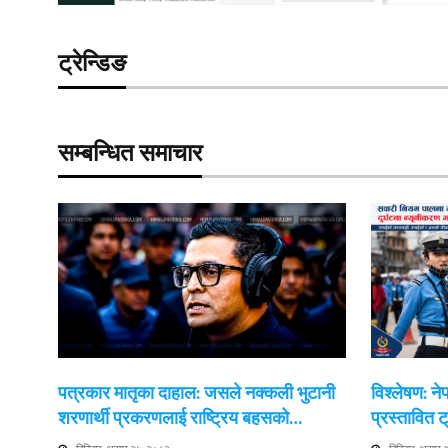
ट्रेन्डिङ
सम्बन्धित समाचार
पत्रकार मातृका दाहाल: जसले नक्कली भुटानी
विश्लेषण: न
शरणार्थी प्रकरणलाई राष्ट्रिय बहसको…
प्रस्तावित