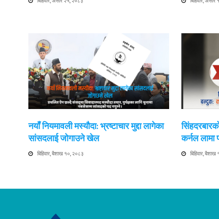
बिहिवार, असार २५, २०८३
बिहिवार, असार
नयाँ नियमावली मस्यौदा: भ्रष्टाचार मुद्दा लागेका
सिंहदरबारको
सांसदलाई जोगाउने खेल
कर्नल लामा
बिहिवार, बैशाख १०, २०८३
बिहिवार, बैशाख