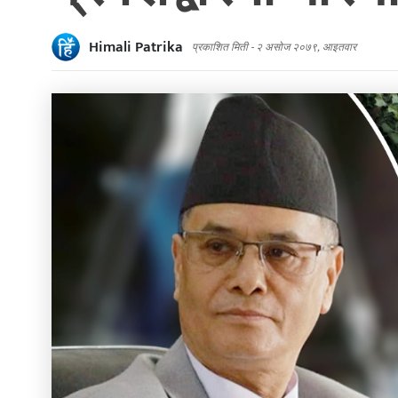
Himali Patrika
प्रकाशित मिती -
२ असोज २०७९, आइतवार