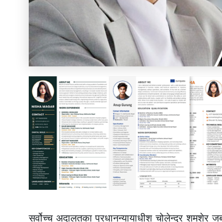
सर्वोच्च अदालतका प्रधानन्यायाधीश चोलेन्द्र शमशेर