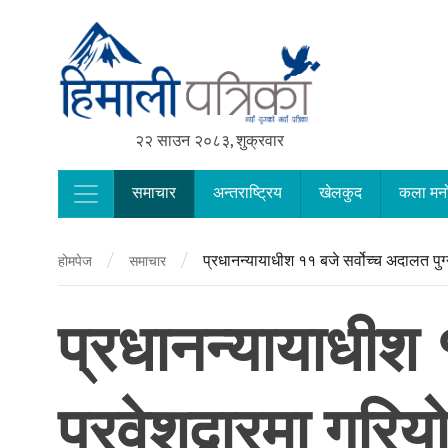
२२ साउन २०८३, शुक्रवार
समाचार
अन्तराष्ट्रिय
खेलकुद
कला मन
Main Navigation
/
/
प्रधानन्यायाधीश ११ बजे सर्वोच्च अदालत पुग्न
होमपेज
समाचार
प्रधानन्यायाधीश १
प्रवेशद्वारमा गरि