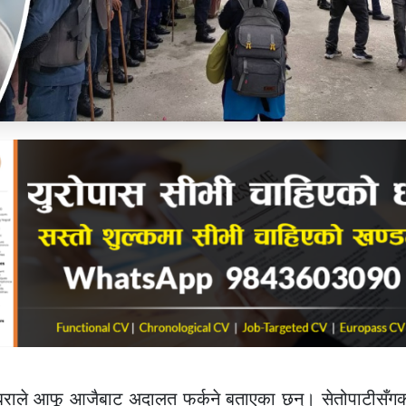
 जबराले आफू आजैबाट अदालत फर्कने बताएका छन्। सेतोपाटीसँग