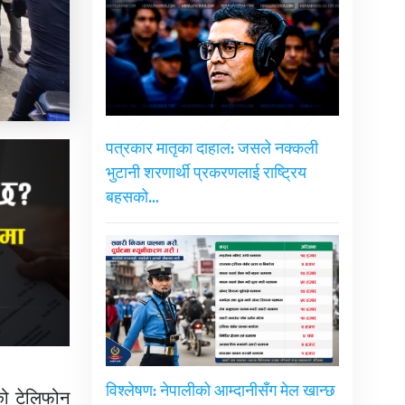
पत्रकार मातृका दाहाल: जसले नक्कली
भुटानी शरणार्थी प्रकरणलाई राष्ट्रिय
बहसको…
विश्लेषण: नेपालीको आम्दानीसँग मेल खान्छ
को टेलिफोन