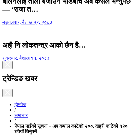
बालेनलाई ताली बजाउने भीडबीच अब कसैले भन्नुपर्छ
— ‘राजा त…
मङ्गलवार, बैशाख २९, २०८३
अझै नि लोकतन्त्र आको छैन है…
शुक्रवार, बैशाख ११, २०८३
ट्रेन्डिङ खबर
होमपेज
/
समाचार
/
नेपाल नाईको सूचना – अब कपाल काटेको २००, दाह्री काटेको १२०
रुपैयाँ तिर्नुपर्ने