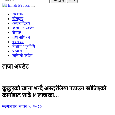
समाचार
खेलकुद
अन्तराष्ट्रिय
कला मनोरञ्जन
रोचक
अर्थ वाणिज्य
स्वास्थ्य
विज्ञान / प्रविधि
प्रवास
लुम्बिनी प्रदेश
ताजा अपडेट
कुकुरको खाना भन्दै अस्ट्रेलिया पठाउन खोजिएको
कार्गोबाट साढे ४ लाखका…
मङ्गलवार, साउन ५, २०८३