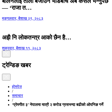
बालेनलाई ताली बजाउने भीडबीच अब कसैले भन्नुपर्छ
— ‘राजा त…
मङ्गलवार, बैशाख २९, २०८३
अझै नि लोकतन्त्र आको छैन है…
शुक्रवार, बैशाख ११, २०८३
ट्रेन्डिङ खबर
होमपेज
/
समाचार
/
‘प्रेमगीत ३’ नेपालमा मात्रै २ करोड ग्रसभन्दा बढीको ओपनिङ गर्ने