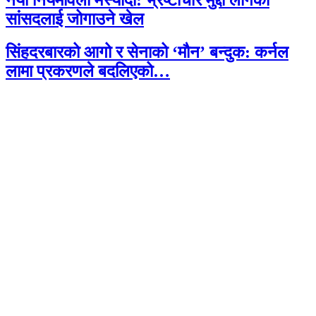
नयाँ नियमावली मस्यौदा: भ्रष्टाचार मुद्दा लागेका
सांसदलाई जोगाउने खेल
सिंहदरबारको आगो र सेनाको ‘मौन’ बन्दुक: कर्नल
लामा प्रकरणले बदलिएको…