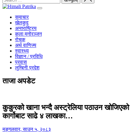
समाचार
खेलकुद
अन्तराष्ट्रिय
कला मनोरञ्जन
रोचक
अर्थ वाणिज्य
स्वास्थ्य
विज्ञान / प्रविधि
प्रवास
लुम्बिनी प्रदेश
ताजा अपडेट
कुकुरको खाना भन्दै अस्ट्रेलिया पठाउन खोजिएको
कार्गोबाट साढे ४ लाखका…
मङ्गलवार, साउन ५, २०८३