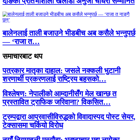
दाङकी प्रतिभाशाली खेलाडी अनुजा चौधरी सम्मानित
बालेनलाई ताली बजाउने भीडबीच अब कसैले भन्नुपर्छ
— ‘राजा त…
समाचारबाट थप
पत्रकार मातृका दाहाल: जसले नक्कली भुटानी
शरणार्थी प्रकरणलाई राष्ट्रिय बहसको…
विश्लेषण: नेपालीको आम्दानीसँग मेल खान्छ त
प्रस्तावित ट्राफिक जरिवाना? विकसित…
ट्रम्पद्वारा आप्रवासीविरुद्धको विवादास्पद पोस्ट सेयर,
टेक्सासमा चर्कियो विरोध