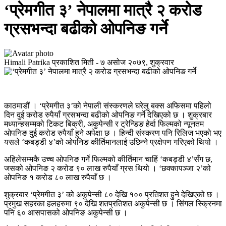
‘प्रेमगीत ३’ नेपालमा मात्रै २ करोड
ग्रसभन्दा बढीको ओपनिङ गर्ने
Himali Patrika
प्रकाशित मिती -
७ असोज २०७९, शुक्रवार
काठमाडौं । ‘प्रेमगीत ३’को नेपाली संस्करणले घरेलु बक्स अफिसमा पहिलो
दिन दुई करोड रुपैयाँ ग्रसभन्दा बढीको ओपनिङ गर्ने देखिएको छ । शुक्रबार
मध्यान्हसम्मको टिकट बिक्री, अकुपेन्सी र ट्रेन्डिङ हेर्दा फिल्मको न्यूनतम
ओपनिङ दुई करोड रुपैयाँ हुने अपेक्षा छ । हिन्दी संस्करण पनि रिलिज भएको भए
यसले ‘कबड्डी ४’को ओपनिङ कीर्तिमानलाई उछिन्ने प्रक्षेपण गरिएको थियो ।
अहिलेसम्मकै उच्च ओपनिङ गर्ने फिल्मको कीर्तिमान चाहिं ‘कबड्डी ४’सँग छ,
जसको ओपनिङ २ करोड ९० लाख रुपैयाँ ग्रस थियो । ‘छक्कापञ्जा २’को
ओपनिङ १ करोड ८० लाख रुपैयाँ छ ।
शुक्रबार ‘प्रेमगीत ३’ को अकुपेन्सी ८० देखि १०० प्रतिशत हुने देखिएको छ ।
प्रमुख सहरका हलहरुमा ९० देखि शतप्रतिशत अकुपेन्सी छ । सिंगल स्क्रिनमा
पनि ६० आसपासको ओपनिङ अकुपेन्सी छ ।