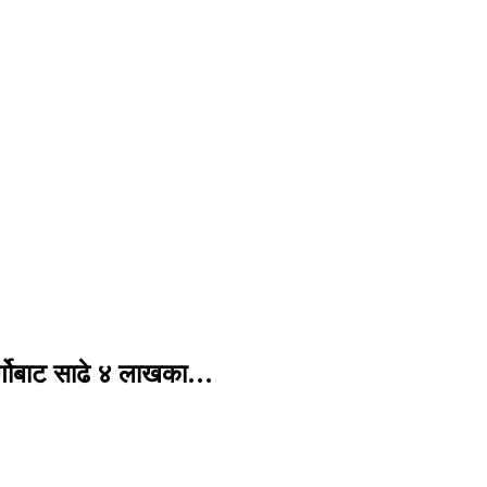
र्गोबाट साढे ४ लाखका…