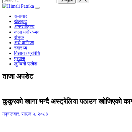
समाचार
खेलकुद
अन्तराष्ट्रिय
कला मनोरञ्जन
रोचक
अर्थ वाणिज्य
स्वास्थ्य
विज्ञान / प्रविधि
प्रवास
लुम्बिनी प्रदेश
ताजा अपडेट
कुकुरको खाना भन्दै अस्ट्रेलिया पठाउन खोजिएको का
मङ्गलवार, साउन ५, २०८३