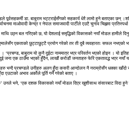
डले पूर्वसहकर्मी डा. बाबुराम भट्टराईसँगको सहकार्य धेरै लामो हुने बताएका छन
नमा माओवादी केन्द्र र नेपाल समाजवादी पार्टीले एउटै चुनाव चिह्नमा प्रतिस्पर्धा ग
धेरै माथि उठ्न बल गरिएको छ, यो देशलाई समृद्धिको विकासको नयाँ मोडल हामीले दिनुप
लेसँग एकताको छुट्टाछुट्टै प्रयोग गरेको तर ती दुबै व्यवहारतः सफल नभएको भन्द
ाए । ‘प्रचण्ड, बाबुराम यो कुनै दुईटा नाममात्र भएर परिवर्तन भएको होइन । यो इति
यो दुई जना एक ठाउँमा भएको हुँदैन, लाखौं करोडौं जनताहरु फेरि एकतावद्ध भएर नयाँ यग
ेताहरु भन्दै प्रचण्डले उनीहरु अलग हुँदा कसरी आन्दोलन नै नराम्रोसँग धक्का खाँदो 
ँदा एउटाको अभाव अर्कोले पूर्ति गर्ने गरेको बताए ।
 दशक’ उनले भने, ‘एक दशक विकासको नयाँ मोडल दिएर खुशीसाथ संसारबाट विदा हुने