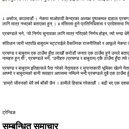
८ असोज, काठमाडौं । नेकपा माओवादी केन्द्रका अध्यक्ष पुष्पकमल दाहाल प्रचण्
लागि मात्र नभएको बताएका हुन् । ४ मंसिरमा हुने प्रतिनिधिसभा र प्रदेशसभा निर्वाच
प्रचण्डले भने, ‘यो निर्णय चुनावका लागि मात्र गरिएको निर्णय होइन, त्यो भन्दा 
संविधान जारी भएपछि बाबुराम भट्टराईले वैकल्पिक राजनीतिको र आफूले नेकपा एमा
प्रचण्ड र बाबुराम एक ठाउँमा हुँदा लाखौं करोडौं जनता एक ठाउँमा हुने उनले बत
नामहरु हुन् यी’, प्रचण्डले भने, ‘उनीहरु (प्रचण्ड र बाबुराम) एकै ठाउँमा हुँदा त्
प्रचण्ड र बाबुराम इतिहासले पैदा गरेको नेतृत्वहरु र युगान्तकारी भूमिका खेल्ने न
आफ्नो र बाबुरामको बानी व्यवहार आपसमा नमिल्ने भन्दै प्रचण्डले दुबै एक ठाउँमा हु
‘हाम्रो जीवनको धेरै वर्ष बाँकी छैन । हामीले हिसाब गरेकाछौं । बढी भए एक
ट्रेन्डिङ
सम्बन्धित समाचार