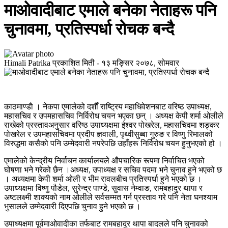
माओवादीबाट एमाले बनेका नेताहरू पनि
चुनावमा, प्रतिस्पर्धा रोचक बन्दै
Himali Patrika
प्रकाशित मिती -
१३ मङ्सिर २०७८, सोमवार
काठमाण्डाै । नेकपा एमालेको दशाैँ राष्ट्रिय महाधिवेशनबाट वरिष्ठ उपाध्यक्ष,
महासचिव र उपमहासचिव निर्विरोध चयन भएका छन् । अध्यक्ष केपी शर्मा ओलीले
राखेको प्रस्तावअनुसार वरिष्ठ उपाध्यक्षमा ईश्वर पोखरेल, महासचिवमा शङ्कर
पोखरेल र उपमहासचिवमा प्रदीप ज्ञवाली, पृथ्वीसुब्बा गुरुङ र विष्णु रिमालको
विरुद्धमा कसैको पनि उम्मेदवारी नपरेपछि उहाँहरू निर्विरोध चयन हुनुभएको हो ।
एमालेको केन्द्रीय निर्वाचन कार्यालयले औपचारिक रूपमा निर्वाचित भएको
घोषणा भने गरेको छैन ।अध्यक्ष, उपाध्यक्ष र सचिव पदमा भने चुनाव हुने भएको छ
। अध्यक्षमा केपी शर्मा ओली र भीम रावलबीच प्रतिस्पर्धा हुने भएको छ ।
उपाध्यक्षमा विष्णु पौडेल, सुरेन्द्र पाण्डे, सुवास नेम्वाङ, रामबहादुर थापा र
अष्टलक्ष्मी शाक्यको नाम ओलीले सर्वसम्मत गर्न प्रस्ताव गरे पनि नेता घनश्याम
भुसालले उम्मेदवारी दिएपछि चुनाव हुने भएको छ ।
उपाध्यक्षमा पूर्वमाओवादीका तर्फबाट रामबहादुर थापा बादलले पनि चुनावको