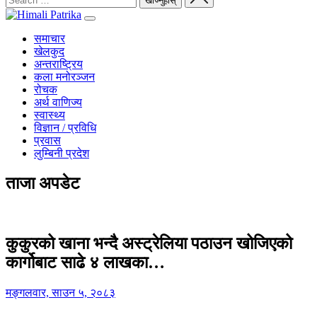
समाचार
खेलकुद
अन्तराष्ट्रिय
कला मनोरञ्जन
रोचक
अर्थ वाणिज्य
स्वास्थ्य
विज्ञान / प्रविधि
प्रवास
लुम्बिनी प्रदेश
ताजा अपडेट
कुकुरको खाना भन्दै अस्ट्रेलिया पठाउन खोजिएको
कार्गोबाट साढे ४ लाखका…
मङ्गलवार, साउन ५, २०८३