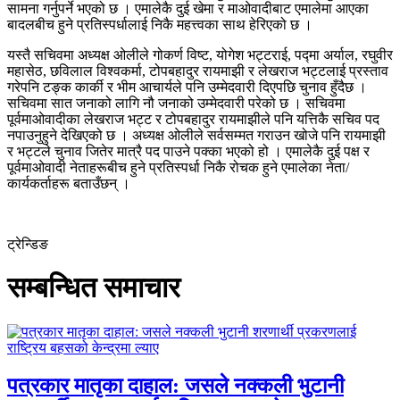
सामना गर्नुपर्ने भएको छ । एमालेकै दुई खेमा र माओवादीबाट एमालेमा आएका
बादलबीच हुने प्रतिस्पर्धालाई निकै महत्त्वका साथ हेरिएको छ ।
यस्तै सचिवमा अध्यक्ष ओलीले गोकर्ण विष्ट, योगेश भट्टराई, पद्मा अर्याल, रघुवीर
महासेठ, छविलाल विश्वकर्मा, टोपबहादुर रायमाझी र लेखराज भट्टलाई प्रस्ताव
गरेपनि टङ्क कार्की र भीम आचार्यले पनि उम्मेदवारी दिएपछि चुनाव हुँदैछ ।
सचिवमा सात जनाको लागि नौ जनाको उम्मेदवारी परेको छ । सचिवमा
पूर्वमाओवादीका लेखराज भट्ट र टोपबहादुर रायमाझीले पनि यत्तिकै सचिव पद
नपाउनुहुने देखिएको छ । अध्यक्ष ओलीले सर्वसम्मत गराउन खोजे पनि रायमाझी
र भट्टले चुनाव जितेर मात्रै पद पाउने पक्का भएको हो । एमालेकै दुई पक्ष र
पूर्वमाओवादी नेताहरूबीच हुने प्रतिस्पर्धा निकै रोचक हुने एमालेका नेता/
कार्यकर्ताहरू बताउँछन् ।
ट्रेन्डिङ
सम्बन्धित समाचार
पत्रकार मातृका दाहाल: जसले नक्कली भुटानी