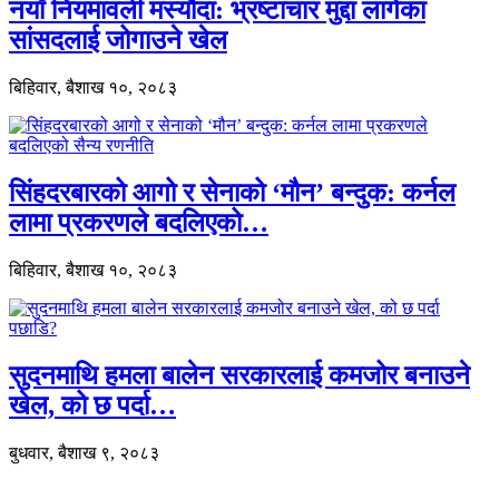
नयाँ नियमावली मस्यौदा: भ्रष्टाचार मुद्दा लागेका
सांसदलाई जोगाउने खेल
बिहिवार, बैशाख १०, २०८३
सिंहदरबारको आगो र सेनाको ‘मौन’ बन्दुक: कर्नल
लामा प्रकरणले बदलिएको…
बिहिवार, बैशाख १०, २०८३
सुदनमाथि हमला बालेन सरकारलाई कमजोर बनाउने
खेल, को छ पर्दा…
बुधवार, बैशाख ९, २०८३