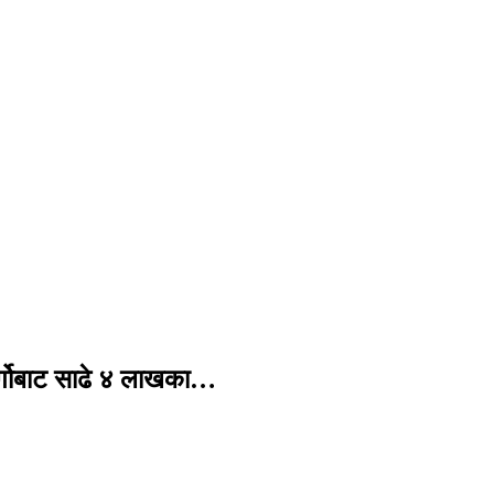
र्गोबाट साढे ४ लाखका…