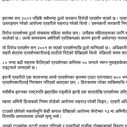
इरानमा सन् २००९ पछिकै सबैभन्दा ठूलो सरकार विरोधी प्रदर्शन भएको छ। प्रहरी
उल्लङ्घन गरेको आरोपमा प्रहरीले पक्राउ गरेको थियो। दमनकारी सरकारी नियम 
विरोध प्रदर्शनमा ठूलो संख्यामा महिला सामेल छन्। उनीहरू महिलाहरूका लागि सार
थालेको छ। लामो समयसम्म अमेरिकी प्रतिबन्धका कारण इरानी अर्थतन्त्र नरा
यो विरोध प्रदर्शन सन् २००९ मा भएको प्रदर्शनपछि ठूलो मानिएको छ। अधिकारीहर
सहरी क्षेत्रमा प्रदर्शनकारीलाई लाठीले पिटेको देखिएको थियो पछिल्लो समय सर
८० भन्दा बढी सहरमा फैलिएको प्रदर्शनका कम्तिमा ५० जनाले ज्यान गुमाइसकेका
राइट्सले जनाएको छ।
इरानी प्रहरीले एक साताभन्दा लामो प्रदर्शनका क्रममा एउटा प्रान्तबाट ७००
प्रदर्शनकारीलाई गिरफ्तार गरिएको बताएका छन् । हिरासतमा परेका व्यक्तिमाथ
यसैबीच इरानका राष्ट्रपति इब्राहिम राइसीले झण्डै एक सातादेखि प्रदर्शनमा उत
महसा अमिनी हिजाबको नियम तोडेको आरोपमा पक्राउ परेकी थिइन्। प्रहरी अधिक
टाउको छोपेको स्कार्फमुनि केही कपाल देखिएको आरोपमा सेप्टेम्बर १३ मा अमिन
दिनपछि अस्पतालमा उनको मृत्यु भयो।
उनको टाउकोमा लट्ठी प्रहार गरिएको र प्रहरीको गाडीमा ठोक्काइएको विवरण सा