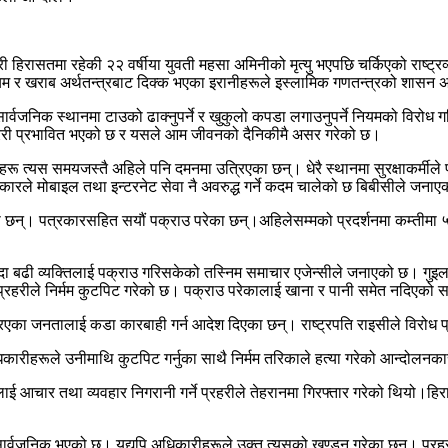
 हिरासतमा रहेकी २२ वर्षीया युवती महसा अमिनीको मृत्यु भएपछि चर्किएको राष्ट्
र खराब अर्थतन्त्रबाट दिक्क भएका इरानीहरूले इस्लामिक गणतन्त्रको शासन अन्त
्वजनिक स्थानमा टाउको ढाक्नुपर्ने र खुकुलो कपडा लगाउनुपर्ने नियमको विरोध गरि
म्ररी प्रभावित भएको छ र यसले आम जीवनको दैनिकीमै असर गरेको छ।
ू त्यस समयजस्तै अहिले पनि दमनमा उत्रिएका छन्। धेरै स्थानमा सुरक्षाकर्मीले 
कारले मोबाइल तथा इन्टरनेट सेवा नै अवरुद्ध गर्ने कदम चालेको छ बिबीसीले जना
 छन्। पत्रकारसहित सयौं पक्राउ परेका छन्।अहिलेसम्मको प्रदर्शनमा कम्तीमा ५
 भन्दा बढी व्यक्तिलाई पक्राउ गरिसकेको तस्निम समाचार एजेन्सीले जनाएको छ। 
ि प्रहरीले निर्मम कुटपिट गरेको छ। पक्राउ परेकालाई खाना र पानी समेत नदिएक
्रिएका जनतालाई कडा कारबाही गर्न आदेश दिएका छन्। राष्ट्रपति राइसीले विरोध प्
ारीहरूले उनीमाथि कुटपिट गर्नुका साथै निर्मम तरिकाले हत्या गरेको आन्दोलन
ीलाई आचार तथा व्यवहार निगरानी गर्ने प्रहरीले तेहरानमा गिरफ्तार गरेको थियो
र्वजनिक भएको छ। यद्यपि अधिकारीहरूले उक्त त्यसको खण्डन गरेका छन्। प्रहरील