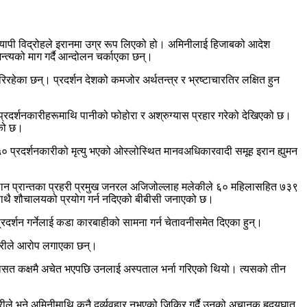
रव्यापी विद्रोहले इरानमा उग्र रूप लिएको हो। अमिनीलाई हिजाबको आदेश
्यको माग गर्दै आन्दोलन चर्काएका छन्।
रहेका छन्। प्रदर्शन देशको कमजोर अर्थतन्त्र र भ्रष्टाचारतिर लक्षित हुन
प्रदर्शनकारीहरूमाथि पानीको फोहोरा र अश्रुग्यास प्रहार गरेको देखिएको छ।
एको छ।
० प्रदर्शनकारीको मृत्यु भएको ओस्लोस्थित मानवअधिकारवादी समूह इरान ह्युमन
गुइलान प्रान्तका प्रहरी प्रमुख जनरल अजिजोल्लाह मलेकीले ६० महिलासहित ७३९
ो साथै शौचालयको प्रयोग गर्न नदिएको बीबीसी जनाएको छ।
रदर्शन गर्नेलाई कडा कारबाहीको सामना गर्न चेतावनीसमेत दिएका हुन्।
कारीले आरोप लगाएका छन्।
।हिरासत कक्षमै अचेत भएपछि उनलाई अस्पताल भर्ना गरिएको थियो। त्यसको तीन
े भने अमिनीमाथि कुनै दुर्व्यवहार नभएको जिकिर गर्दै उनको अचानक हृदयघात