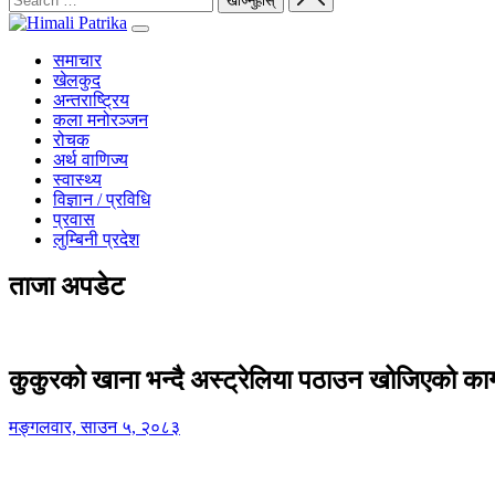
समाचार
खेलकुद
अन्तराष्ट्रिय
कला मनोरञ्जन
रोचक
अर्थ वाणिज्य
स्वास्थ्य
विज्ञान / प्रविधि
प्रवास
लुम्बिनी प्रदेश
ताजा अपडेट
कुकुरको खाना भन्दै अस्ट्रेलिया पठाउन खोजिएको का
मङ्गलवार, साउन ५, २०८३