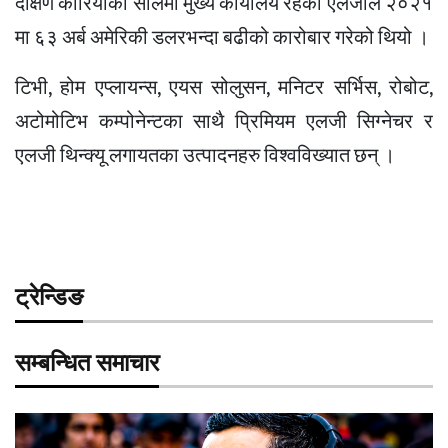
दक्षिण कोरियाको सोलमा मुख्य कार्यालय रहेको एलजीले २०२१
मा ६३ अर्ब अमेरिकी डलरभन्दा बढीको कारोबार गरेको थियो ।
टिभी, होम एप्लायन्स, एयस सोलुसन, मनिटर सर्भिस, रोबोट,
अटोमोटिभ कम्पोनेन्टका साथै प्रिमियम एलजी सिग्नेचर र
एलजी थिन्क्यू लगायतका उत्पादनहरु विश्वविख्यात छन् ।
ट्रेन्डिङ
सम्बन्धित समाचार