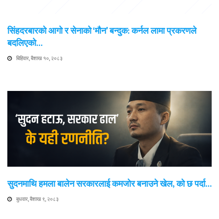
सिंहदरबारको आगो र सेनाको ‘मौन’ बन्दुक: कर्नल लामा प्रकरणले
बदलिएको…
बिहिवार, बैशाख १०, २०८३
सुदनमाथि हमला बालेन सरकारलाई कमजोर बनाउने खेल, को छ पर्दा…
बुधवार, बैशाख ९, २०८३