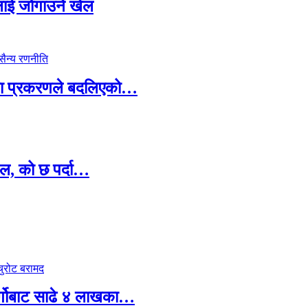
सदलाई जोगाउने खेल
ामा प्रकरणले बदलिएको…
ल, को छ पर्दा…
र्गोबाट साढे ४ लाखका…