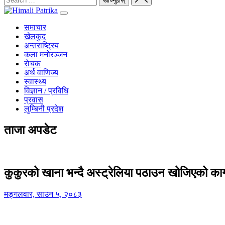
समाचार
खेलकुद
अन्तराष्ट्रिय
कला मनोरञ्जन
रोचक
अर्थ वाणिज्य
स्वास्थ्य
विज्ञान / प्रविधि
प्रवास
लुम्बिनी प्रदेश
ताजा अपडेट
कुकुरको खाना भन्दै अस्ट्रेलिया पठाउन खोजिएको का
मङ्गलवार, साउन ५, २०८३