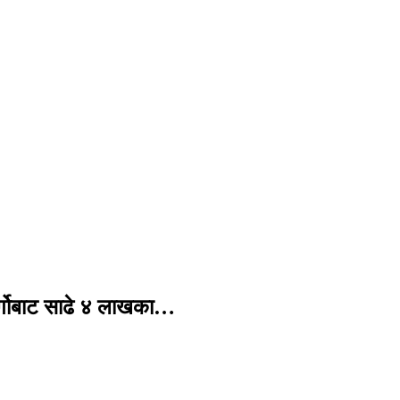
र्गोबाट साढे ४ लाखका…