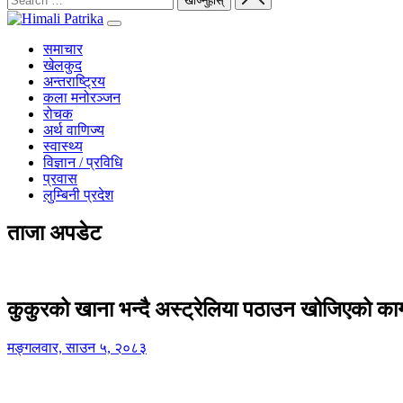
समाचार
खेलकुद
अन्तराष्ट्रिय
कला मनोरञ्जन
रोचक
अर्थ वाणिज्य
स्वास्थ्य
विज्ञान / प्रविधि
प्रवास
लुम्बिनी प्रदेश
ताजा अपडेट
कुकुरको खाना भन्दै अस्ट्रेलिया पठाउन खोजिएको का
मङ्गलवार, साउन ५, २०८३