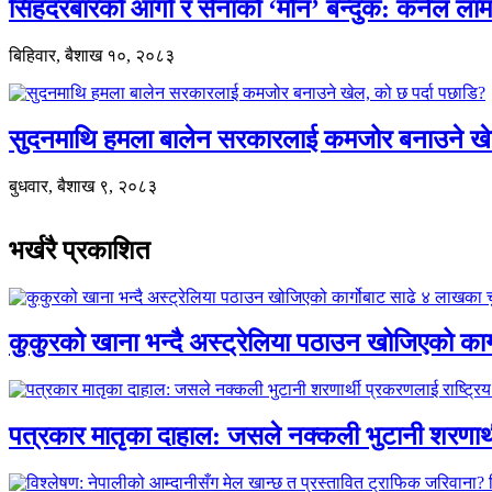
सिंहदरबारको आगो र सेनाको ‘मौन’ बन्दुक: कर्नल ल
बिहिवार, बैशाख १०, २०८३
सुदनमाथि हमला बालेन सरकारलाई कमजोर बनाउने खे
बुधवार, बैशाख ९, २०८३
भर्खरै प्रकाशित
कुकुरको खाना भन्दै अस्ट्रेलिया पठाउन खोजिएको का
पत्रकार मातृका दाहाल: जसले नक्कली भुटानी शरणार