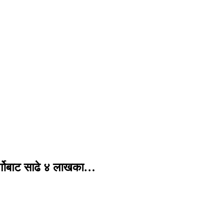
र्गोबाट साढे ४ लाखका…