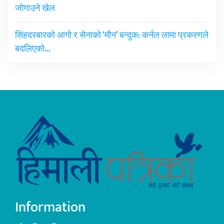
जोगाउने खेल
सिंहदरबारको आगो र सेनाको ‘मौन’ बन्दुक: कर्नल लामा प्रकरणले
बदलिएको…
Information