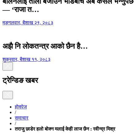
बालेनलाई ताली बजाउने भीडबीच अब कसैले भन्नुपर्छ
— ‘राजा त…
मङ्गलवार, बैशाख २९, २०८३
अझै नि लोकतन्त्र आको छैन है…
शुक्रवार, बैशाख ११, २०८३
ट्रेन्डिङ खबर
होमपेज
/
समाचार
/
तराजु छाडेर हलो बोक्न मलाई केही लाज छैन : रवीन्द्र मिश्र