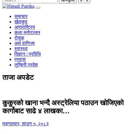
समाचार
खेलकुद
अन्तराष्ट्रिय
कला मनोरञ्जन
रोचक
अर्थ वाणिज्य
स्वास्थ्य
विज्ञान / प्रविधि
प्रवास
लुम्बिनी प्रदेश
ताजा अपडेट
कुकुरको खाना भन्दै अस्ट्रेलिया पठाउन खोजिएको
कार्गोबाट साढे ४ लाखका…
मङ्गलवार, साउन ५, २०८३