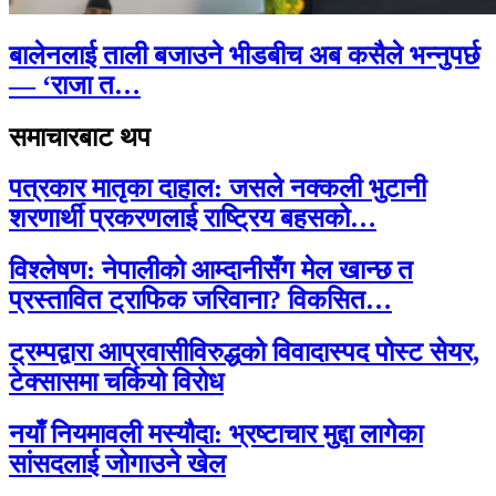
बालेनलाई ताली बजाउने भीडबीच अब कसैले भन्नुपर्छ
— ‘राजा त…
समाचारबाट थप
पत्रकार मातृका दाहाल: जसले नक्कली भुटानी
शरणार्थी प्रकरणलाई राष्ट्रिय बहसको…
विश्लेषण: नेपालीको आम्दानीसँग मेल खान्छ त
प्रस्तावित ट्राफिक जरिवाना? विकसित…
ट्रम्पद्वारा आप्रवासीविरुद्धको विवादास्पद पोस्ट सेयर,
टेक्सासमा चर्कियो विरोध
नयाँ नियमावली मस्यौदा: भ्रष्टाचार मुद्दा लागेका
सांसदलाई जोगाउने खेल