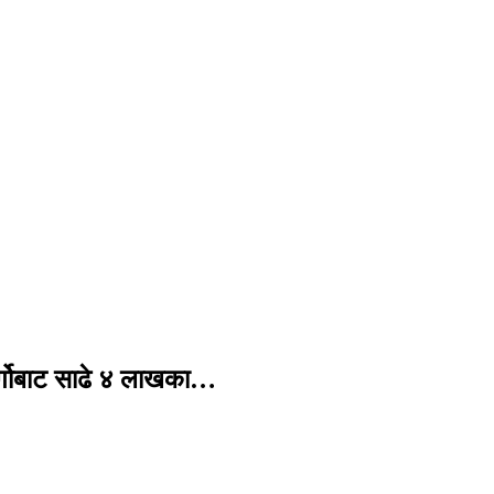
र्गोबाट साढे ४ लाखका…