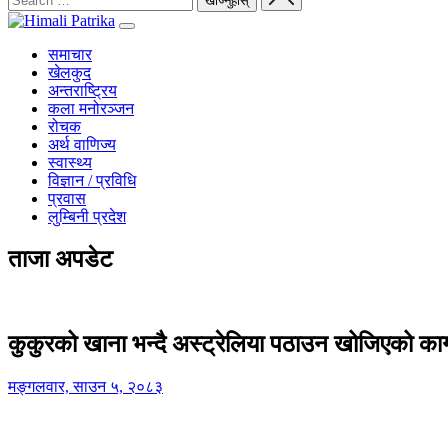
समाचार
खेलकुद
अन्तराष्ट्रिय
कला मनोरञ्जन
रोचक
अर्थ वाणिज्य
स्वास्थ्य
विज्ञान / प्रविधि
प्रवास
लुम्बिनी प्रदेश
ताजा अपडेट
कुकुरको खाना भन्दै अस्ट्रेलिया पठाउन खोजिएको का
मङ्गलवार, साउन ५, २०८३