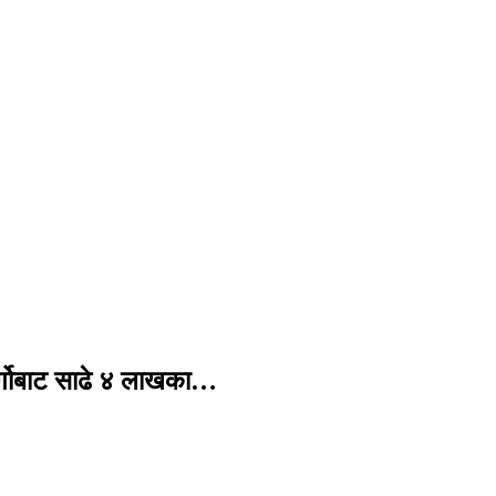
र्गोबाट साढे ४ लाखका…