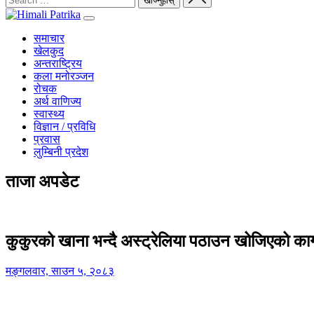
समाचार
खेलकुद
अन्तराष्ट्रिय
कला मनोरञ्जन
रोचक
अर्थ वाणिज्य
स्वास्थ्य
विज्ञान / प्रविधि
प्रवास
लुम्बिनी प्रदेश
ताजा अपडेट
कुकुरको खाना भन्दै अस्ट्रेलिया पठाउन खोजिएको का
मङ्गलवार, साउन ५, २०८३