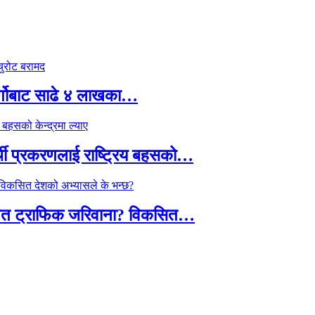
र्गोबाट साढे ४ लाखका…
्थी प्रकरणलाई राष्ट्रिय बहसको…
तावित ट्राफिक जरिवाना? विकसित…