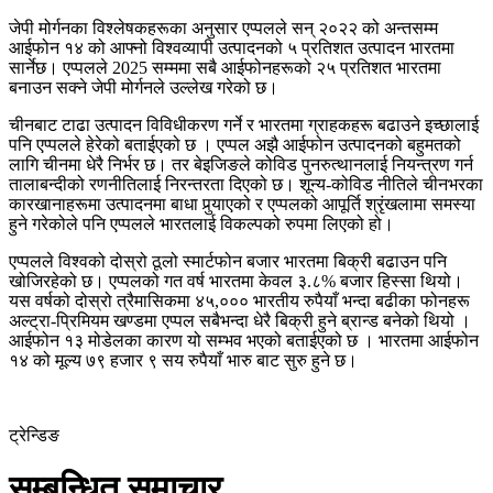
जेपी मोर्गनका विश्लेषकहरूका अनुसार एप्पलले सन् २०२२ को अन्तसम्म
आईफोन १४ को आफ्नो विश्वव्यापी उत्पादनको ५ प्रतिशत उत्पादन भारतमा
सार्नेछ। एप्पलले 2025 सम्ममा सबै आईफोनहरूको २५ प्रतिशत भारतमा
बनाउन सक्ने जेपी मोर्गनले उल्लेख गरेको छ।
चीनबाट टाढा उत्पादन विविधीकरण गर्ने र भारतमा ग्राहकहरू बढाउने इच्छालाई
पनि एप्पलले हेरेको बताईएको छ । एप्पल अझै आईफोन उत्पादनको बहुमतको
लागि चीनमा धेरै निर्भर छ। तर बेइजिङले कोविड पुनरुत्थानलाई नियन्त्रण गर्न
तालाबन्दीको रणनीतिलाई निरन्तरता दिएको छ। शून्य-कोविड नीतिले चीनभरका
कारखानाहरूमा उत्पादनमा बाधा पुर्‍याएको र एप्पलको आपूर्ति श्रृंखलामा समस्या
हुने गरेकोले पनि एप्पलले भारतलाई विकल्पको रुपमा लिएको हो।
एप्पलले विश्वको दोस्रो ठूलो स्मार्टफोन बजार भारतमा बिक्री बढाउन पनि
खोजिरहेको छ। एप्पलको गत वर्ष भारतमा केवल ३.८% बजार हिस्सा थियो।
यस वर्षको दोस्रो त्रैमासिकमा ४५,००० भारतीय रुपैयाँ भन्दा बढीका फोनहरू
अल्ट्रा-प्रिमियम खण्डमा एप्पल सबैभन्दा धेरै बिक्री हुने ब्रान्ड बनेको थियो ।
आईफोन १३ मोडेलका कारण यो सम्भव भएको बताईएको छ । भारतमा आईफोन
१४ को मूल्य ७९ हजार ९ सय रुपैयाँ भारु बाट सुरु हुने छ।
ट्रेन्डिङ
सम्बन्धित समाचार