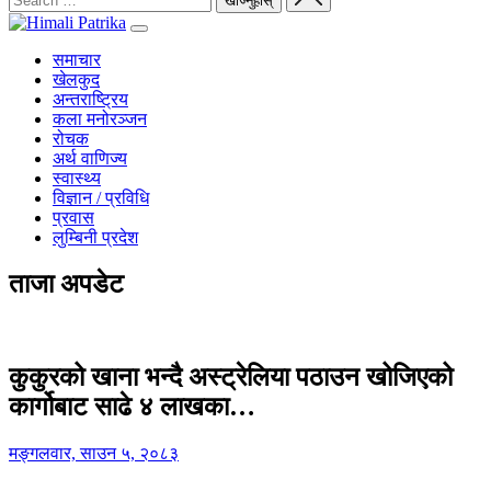
समाचार
खेलकुद
अन्तराष्ट्रिय
कला मनोरञ्जन
रोचक
अर्थ वाणिज्य
स्वास्थ्य
विज्ञान / प्रविधि
प्रवास
लुम्बिनी प्रदेश
ताजा अपडेट
कुकुरको खाना भन्दै अस्ट्रेलिया पठाउन खोजिएको
कार्गोबाट साढे ४ लाखका…
मङ्गलवार, साउन ५, २०८३