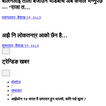
बालेनलाई ताली बजाउने भीडबीच अब कसैले भन्नुपर्छ
— ‘राजा त…
मङ्गलवार, बैशाख २९, २०८३
अझै नि लोकतन्त्र आको छैन है…
शुक्रवार, बैशाख ११, २०८३
ट्रेन्डिङ खबर
होमपेज
/
समाचार
/
आईफोन १४ भारत मै उत्पादन हुन थाल्यो, कति पर्छ मूल्य ?