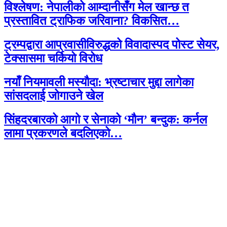
विश्लेषण: नेपालीको आम्दानीसँग मेल खान्छ त
प्रस्तावित ट्राफिक जरिवाना? विकसित…
ट्रम्पद्वारा आप्रवासीविरुद्धको विवादास्पद पोस्ट सेयर,
टेक्सासमा चर्कियो विरोध
नयाँ नियमावली मस्यौदा: भ्रष्टाचार मुद्दा लागेका
सांसदलाई जोगाउने खेल
सिंहदरबारको आगो र सेनाको ‘मौन’ बन्दुक: कर्नल
लामा प्रकरणले बदलिएको…