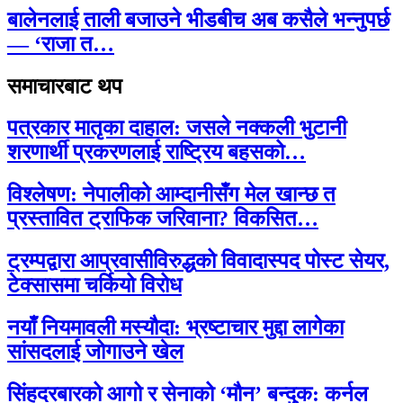
बालेनलाई ताली बजाउने भीडबीच अब कसैले भन्नुपर्छ
— ‘राजा त…
समाचारबाट थप
पत्रकार मातृका दाहाल: जसले नक्कली भुटानी
शरणार्थी प्रकरणलाई राष्ट्रिय बहसको…
विश्लेषण: नेपालीको आम्दानीसँग मेल खान्छ त
प्रस्तावित ट्राफिक जरिवाना? विकसित…
ट्रम्पद्वारा आप्रवासीविरुद्धको विवादास्पद पोस्ट सेयर,
टेक्सासमा चर्कियो विरोध
नयाँ नियमावली मस्यौदा: भ्रष्टाचार मुद्दा लागेका
सांसदलाई जोगाउने खेल
सिंहदरबारको आगो र सेनाको ‘मौन’ बन्दुक: कर्नल