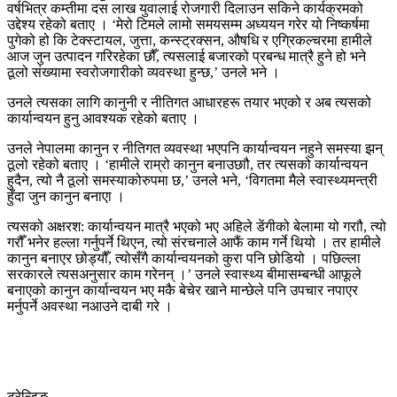
वर्षभित्र कम्तीमा दस लाख युवालाई रोजगारी दिलाउन सकिने कार्यक्रमको
उद्देश्य रहेको बताए । ‘मेरो टिमले लामो समयसम्म अध्ययन गरेर यो निष्कर्षमा
पुगेको हो कि टेक्स्टायल, जुत्ता, कन्स्ट्रक्सन, औषधि र एग्रिकल्चरमा हामीले
आज जुन उत्पादन गरिरहेका छौँ, त्यसलाई बजारको प्रबन्ध मात्रै हुने हो भने
ठूलो संख्यामा स्वरोजगारीको व्यवस्था हुन्छ,’ उनले भने ।
उनले त्यसका लागि कानुनी र नीतिगत आधारहरू तयार भएको र अब त्यसको
कार्यान्वयन हुनु आवश्यक रहेको बताए ।
उनले नेपालमा कानुन र नीतिगत व्यवस्था भएपनि कार्यान्वयन नहुने समस्या झन्
ठूलो रहेको बताए । ‘हामीले राम्रो कानुन बनाउछाौ, तर त्यसको कार्यान्वयन
हुदैन, त्यो नै ठूलो समस्याकोरुपमा छ,’ उनले भने, ‘विगतमा मैले स्वास्थ्यमन्त्री
हुँदा जुन कानुन बनाएा ।
त्यसको अक्षरश: कार्यान्वयन मात्रै भएको भए अहिले डेंगीको बेलामा यो गराौ, त्यो
गरौँ भनेर हल्ला गर्नुपर्ने थिएन, त्यो संरचनाले आफैं काम गर्ने थियो । तर हामीले
कानुन बनाएर छोड्यौँ, त्योसँगै कार्यान्वयनको कुरा पनि छोडियो । पछिल्ला
सरकारले त्यसअनुसार काम गरेनन् ।’ उनले स्वास्थ्य बीमासम्बन्धी आफूले
बनाएको कानुन कार्यान्वयन भए मकै बेचेर खाने मान्छेले पनि उपचार नपाएर
मर्नुपर्ने अवस्था नआउने दाबी गरे ।
ट्रेन्डिङ