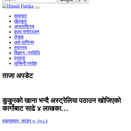
समाचार
खेलकुद
अन्तराष्ट्रिय
कला मनोरञ्जन
रोचक
अर्थ वाणिज्य
स्वास्थ्य
विज्ञान / प्रविधि
प्रवास
लुम्बिनी प्रदेश
ताजा अपडेट
कुकुरको खाना भन्दै अस्ट्रेलिया पठाउन खोजिएको
कार्गोबाट साढे ४ लाखका…
मङ्गलवार, साउन ५, २०८३