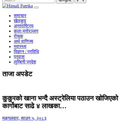
समाचार
खेलकुद
अन्तराष्ट्रिय
कला मनोरञ्जन
रोचक
अर्थ वाणिज्य
स्वास्थ्य
विज्ञान / प्रविधि
प्रवास
लुम्बिनी प्रदेश
ताजा अपडेट
कुकुरको खाना भन्दै अस्ट्रेलिया पठाउन खोजिएको
कार्गोबाट साढे ४ लाखका…
मङ्गलवार, साउन ५, २०८३