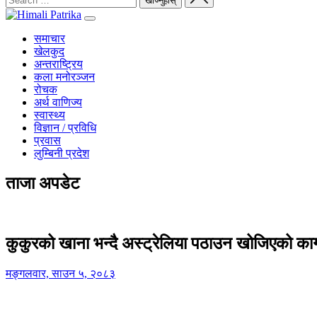
समाचार
खेलकुद
अन्तराष्ट्रिय
कला मनोरञ्जन
रोचक
अर्थ वाणिज्य
स्वास्थ्य
विज्ञान / प्रविधि
प्रवास
लुम्बिनी प्रदेश
ताजा अपडेट
कुकुरको खाना भन्दै अस्ट्रेलिया पठाउन खोजिएको का
मङ्गलवार, साउन ५, २०८३