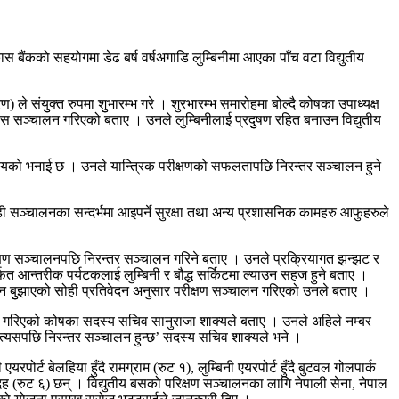
बैंकको सहयोगमा डेढ बर्ष वर्षअगाडि लुम्बिनीमा आएका पाँच वटा विद्युतीय
) ले संयुुक्त रुपमा शुुभारम्भ गरे । शुरभारम्भ समारोहमा बोल्दै कोषका उपाध्यक्ष
ीय बस सञ्चालन गरिएको बताए । उनले लुम्बिनीलाई प्रदुुषण रहित बनाउन विद्युतीय
 मेत्तयको भनाई छ । उनले यान्त्रिक परीक्षणको सफलतापछि निरन्तर सञ्चालन हुने
डी सञ्चालनका सन्दर्भमा आइपर्ने सुरक्षा तथा अन्य प्रशासनिक कामहरु आफुहरुले
 परीक्षण सञ्चालनपछि निरन्तर सञ्चालन गरिने बताए । उनले प्रक्रियागत झन्झट र
त आन्तरीक पर्यटकलाई लुम्बिनी र बौद्ध सर्किटमा ल्याउन सहज हुने बताए ।
ेदन बुुझाएको सोही प्रतिवेदन अनुसार परीक्षण सञ्चालन गरिएको उनले बताए ।
परीक्षण गरिएको कोषका सदस्य सचिव सानुराजा शाक्यले बताए । उनले अहिले नम्बर
ेछ, त्यसपछि निरन्तर सञ्चालन हुन्छ’ सदस्य सचिव शाक्यले भने ।
ट बेलहिया हुँदै रामग्राम (रुट १), लुम्बिनी एयरपोर्ट हुँदै बुटवल गोलपार्क
 देवदह (रुट ६) छन् । विद्युतीय बसको परिक्षण सञ्चालनका लागि नेपाली सेना, नेपाल