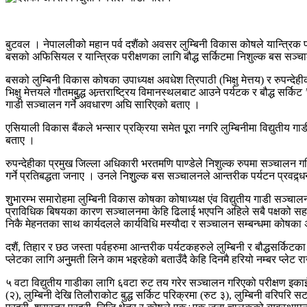
बुटवल । नेपाललीको महान पर्व दशैंको अवसर लुम्बिनी विकास कोषले यान्त्रिक प
बसको अफिसियल र यान्त्रिक परीक्षणका लागि बौद्ध सर्किटमा निशुल्क बस सञ्
बसको लुम्बिनी विकास कोषका उपाध्यक्ष अवधेश त्रिपाठी (भिक्षु मेत्तय) र रुपन्देही
भिक्षु मेत्तयले गौतमबुुद्ध अन्र्तराष्ट्रिय विमानस्थलबाट आउने पर्यटक र बौद्ध
गाडी सञ्चालन गर्ने अवधारण अघि सारिएको बताए ।
एसियाली विकास बैंकले भन्सार प्रक्रिया समेत पूूरा नगरि लुम्बिनीमा विद्युतीय
बताए ।
रुपन्देहीका प्रमुख जिल्ला अधिकारी भरतमणि पाण्डेले निशुल्क रुपमा सञ्चालन ग
गर्ने प्रतिबद्धता जनाए । उनले निशुुल्क बस सञ्चालनले आन्तरीक पर्यटन प्रवद्र्धनम
शुुभारम्भ समारोहमा लुम्बिनी विकास कोषका कोषाध्यक्ष एंव विद्युतीय गाडी सञ्चा
प्राविधिक बिषयका कारण सञ्चालनमा केहि ढिलाई भएपनि अहिले सबै पक्षको सहयोगम
निकै मेहनतका साथ कार्यदलले कार्यविधि मस्यौदा र सञ्चालन सम्बन्धमा कोषका अ
दशैं, तिहार र छठ जस्ता पर्वहरुमा आन्तरीक पर्यटकहरुले लुम्बिनी र बौद्धसर्किट
प्लेटका लागि अनुुमती लिने काम भइरहेको बताउँदै केहि दिनमै हरियो नम्बर प्लेट 
५ वटा विद्युतीय गाडीका लागि ६वटा रुट तय गरेर सञ्चालन गरिएको परीक्षण इकाईका
(२), लुम्बिनी देखि तिलौराकोट बुद्ध सर्किट परिक्रमा (रुट ३), लुम्बिनी वरिपरि स