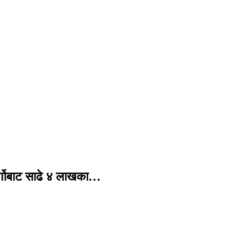
र्गोबाट साढे ४ लाखका…