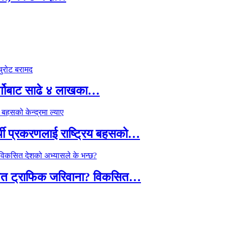
र्गोबाट साढे ४ लाखका…
्थी प्रकरणलाई राष्ट्रिय बहसको…
तावित ट्राफिक जरिवाना? विकसित…