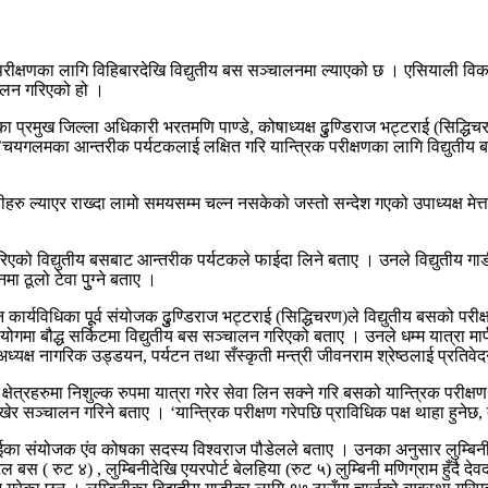
रीक्षणका लागि विहिबारदेखि विद्युतीय बस सञ्चालनमा ल्याएको छ । एसियाली विकास 
चालन गरिएको हो ।
का प्रमुख जिल्ला अधिकारी भरतमणि पाण्डे, कोषाध्यक्ष ढुुण्डिराज भट्टराई (सिद्धिचरण
 सर्किट ’चयगलमका आन्तरीक पर्यटकलाई लक्षित गरि यान्त्रिक परीक्षणका लागि विद्युत
 गाडीहरु ल्याएर राख्दा लामो समयसम्म चल्न नसकेको जस्तो सन्देश गएको उपाध्यक्ष
रिएको विद्युतीय बसबाट आन्तरीक पर्यटकले फाईदा लिने बताए । उनले विद्युतीय गा
ा ठूलो टेवा पुुग्ने बताए ।
लन कार्यविधिका पूूर्व संयोजक ढुुण्डिराज भट्टराई (सिद्धिचरण)ले विद्युतीय बसको
ा बौद्ध सर्किटमा विद्युतीय बस सञ्चालन गरिएको बताए । उनले धम्म यात्रा मार्फ
ध्यक्ष नागरिक उड्डयन, पर्यटन तथा सँस्कृती मन्त्री जीवनराम श्रेष्ठलाई प्रतिव
का क्षेत्रहरुमा निशुल्क रुपमा यात्रा गरेर सेवा लिन सक्ने गरि बसको यान्त्रिक 
राखेर सञ्चालन गरिने बताए । ‘यान्त्रिक परीक्षण गरेपछि प्राविधिक पक्ष थाहा हुन
 संयोजक एंव कोषका सदस्य विश्वराज पौडेलले बताए । उनका अनुसार लुम्बिनी एयरपोर्
टल बस ( रुट ४) , लुम्बिनीदेखि एयरपोर्ट बेलहिया (रुट ५) लुम्बिनी मणिग्राम हुँदै