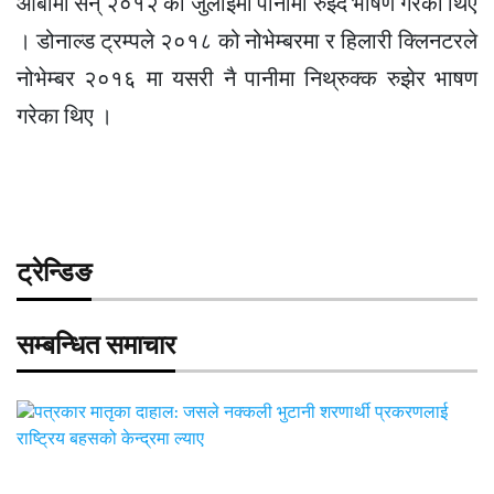
ओबामो सन् २०१२ को जुलाइमा पानीमा रुझ्दै भाषण गरेका थिए
। डोनाल्ड ट्रम्पले २०१८ को नोभेम्बरमा र हिलारी क्लिनटरले
नोभेम्बर २०१६ मा यसरी नै पानीमा निथ्रुक्क रुझेर भाषण
गरेका थिए ।
ट्रेन्डिङ
सम्बन्धित समाचार