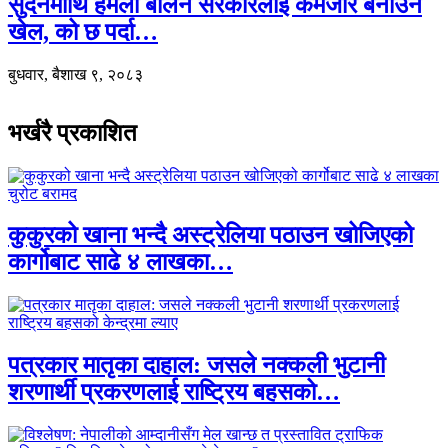
सुदनमाथि हमला बालेन सरकारलाई कमजोर बनाउने
खेल, को छ पर्दा…
बुधवार, बैशाख ९, २०८३
भर्खरै प्रकाशित
कुकुरको खाना भन्दै अस्ट्रेलिया पठाउन खोजिएको
कार्गोबाट साढे ४ लाखका…
पत्रकार मातृका दाहाल: जसले नक्कली भुटानी
शरणार्थी प्रकरणलाई राष्ट्रिय बहसको…