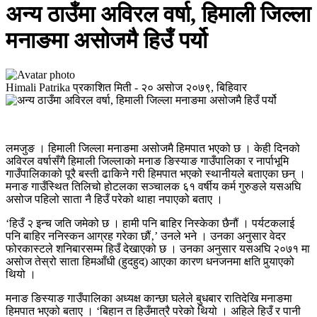
अन्य ठाउँमा अविरल वर्षा, हिमाली जिल्ला
मनाङमा असोजमै हिउँ पर्यो
Himali Patrika
प्रकाशित मिती -
२० असोज २०७९, बिहिवार
लमजुङ । हिमाली जिल्ला मनाङमा असोजमै हिमपात भएको छ । केही दिनको
अविरल वर्षासँगै हिमाली जिल्लाको मनाङ ङिस्याङ गाउँपालिका र नार्पाभूमि
गाउँपालिकाको पूरै बस्ती ढाकिने गरी हिमपात भएको स्थानीयले बताएका छन् ।
मनाङ गाउँस्थित तिलिचो होटलका सञ्चालक ६१ वर्षीय कर्म गुरुङले यसअघि
असोज पहिलो साता नै हिउँ परेको थाहा नपाएको बताए ।
‘हिउँ २ इन्च जति जमेको छ । हामी पनि बाहिर निस्केका छैनौं । पर्यटकलाई
पनि बाहिर ननिस्कन आग्रह गरेका छौं‚’ उनले भने । उनका अनुसार वेदर
फोरकास्टले शनिबारसम्म हिउँ देखाएको छ । उनका अनुसार यसअघि २०७१ मा
असोज तेस्रो साता हिमआँधी (हुदहुद) आएका कारण धनजनमा क्षति पुर्‍याएको
थियो ।
मनाङ ङिस्याङ गाउँपालिका अध्यक्ष कान्छा घलेले बुधबार रातिदेखि मनाङमा
हिमपात भएको बताए । ‘बिहान त हिउँमात्रै परेको थियो । अहिले हिउँ र पानी