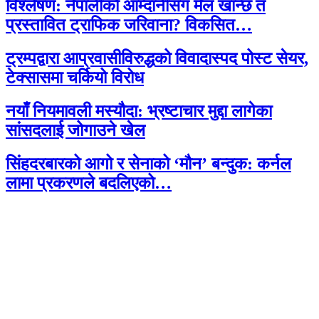
विश्लेषण: नेपालीको आम्दानीसँग मेल खान्छ त
प्रस्तावित ट्राफिक जरिवाना? विकसित…
ट्रम्पद्वारा आप्रवासीविरुद्धको विवादास्पद पोस्ट सेयर,
टेक्सासमा चर्कियो विरोध
नयाँ नियमावली मस्यौदा: भ्रष्टाचार मुद्दा लागेका
सांसदलाई जोगाउने खेल
सिंहदरबारको आगो र सेनाको ‘मौन’ बन्दुक: कर्नल
लामा प्रकरणले बदलिएको…