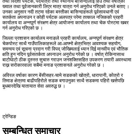
तथा विदेशी पर्यटक, पदयात्री तथा स्थानीय बासिन्दालाई हिउँ तथा वर्षात्‌को
ख्याल तथा पूर्वजानकारी लिएर मात्र यात्रा गर्न अनुरोध गरिएको उनले बताए ।
उनका अनुसार नदी तटमा रहेका बस्तीका बासिन्दाहरूले पूर्वसावधानी एवं
सतर्कता अपनाउन र कोही पर्यटक अलपत्र परेमा तत्काल नजिकको प्रहरी
कार्यालय वा अन्नपूर्ण संरक्षण क्षेत्र आयोजना कार्यालय तथा चेक पोस्टमा खबर
गर्न अनुरोध गरिएको छ ।
जिल्ला प्रशासन कार्यालय मनाङले प्रहरी कार्यालय, अन्नपूर्ण संरक्षण क्षेत्र
चेकपोस्ट साथै गाउँपालिकाहरूले आ-आफ्नो क्षेत्रभित्र आवश्यक सहयोग,
समन्वय एवं सूचना प्रदान गरी विपद् जोखिमलाई ध्यान दिई मानवीय एवं भौतिक
क्षति हुन नदिन पूर्वसतर्कता अपनाउन अनुरोध गरेको छ । वर्षात् रोकिनासाथ
बाटोघाटो ठीक दुरुस्त सुचारु गराउन जनशक्तिसहित उपकरण तयारी अवस्थामा
राख्न सरोकारवाला सबैमा मनाङ प्रशासनले अनुरोध गरेको छ ।
अविरल वर्षाका कारण बेंसीसहर-चामे सडकको खोत्रो, धारापानी, कोत्रो र
तिमाङ क्षेत्रमा बाढीपहिरोले सडक बगाउनुका साथै सडकमा पहिरो खसेपछि
बुधबारदेखि यातायात सेवा अवरुद्ध छ ।
ट्रेन्डिङ
सम्बन्धित समाचार