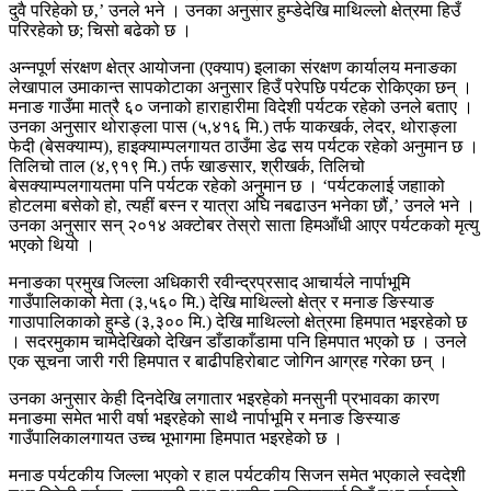
दुवै परिहेको छ‚’ उनले भने । उनका अनुसार हुम्डेदेखि माथिल्लो क्षेत्रमा हिउँ
परिरहेको छ; चिसो बढेको छ ।
अन्नपूर्ण संरक्षण क्षेत्र आयोजना (एक्याप) इलाका संरक्षण कार्यालय मनाङका
लेखापाल उमाकान्त सापकोटाका अनुसार हिउँ परेपछि पर्यटक रोकिएका छन् ।
मनाङ गाउँमा मात्रै ६० जनाको हाराहारीमा विदेशी पर्यटक रहेको उनले बताए ।
उनका अनुसार थोराङ्ला पास (५,४१६ मि.) तर्फ याकखर्क, लेदर, थोराङ्ला
फेदी (बेसक्याम्प), हाइक्याम्पलगायत ठाउँमा डेढ सय पर्यटक रहेको अनुमान छ ।
तिलिचो ताल (४,९१९ मि.) तर्फ खाङसार, श्रीखर्क, तिलिचो
बेसक्याम्पलगायतमा पनि पर्यटक रहेको अनुमान छ । ‘पर्यटकलाई जहााको
होटलमा बसेको हो, त्यहीं बस्न र यात्रा अघि नबढाउन भनेका छौं‚’ उनले भने ।
उनका अनुसार सन् २०१४ अक्टोबर तेस्रो साता हिमआँधी आएर पर्यटकको मृत्यु
भएको थियो ।
मनाङका प्रमुख जिल्ला अधिकारी रवीन्द्रप्रसाद आचार्यले नार्पाभूमि
गाउँपालिकाको मेता (३,५६० मि.) देखि माथिल्लो क्षेत्र र मनाङ ङिस्याङ
गाउापालिकाको हुम्डे (३,३०० मि.) देखि माथिल्लो क्षेत्रमा हिमपात भइरहेको छ
। सदरमुकाम चामेदेखिको देखिन डाँडाकाँडामा पनि हिमपात भएको छ । उनले
एक सूचना जारी गरी हिमपात र बाढीपहिरोबाट जोगिन आग्रह गरेका छन् ।
उनका अनुसार केही दिनदेखि लगातार भइरहेको मनसुनी प्रभावका कारण
मनाङमा समेत भारी वर्षा भइरहेको साथै नार्पाभूमि र मनाङ ङिस्याङ
गाउँपालिकालगायत उच्च भूभागमा हिमपात भइरहेको छ ।
मनाङ पर्यटकीय जिल्ला भएको र हाल पर्यटकीय सिजन समेत भएकाले स्वदेशी