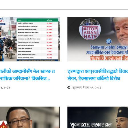
ेपालीको आम्दानीसँग मेल खान्छ त
ट्रम्पद्वारा आप्रवासीविरुद्धको विवा
 ट्राफिक जरिवाना? विकसित…
सेयर, टेक्सासमा चर्कियो विरोध
 ११, २०८३
शुक्रवार, बैशाख ११, २०८३