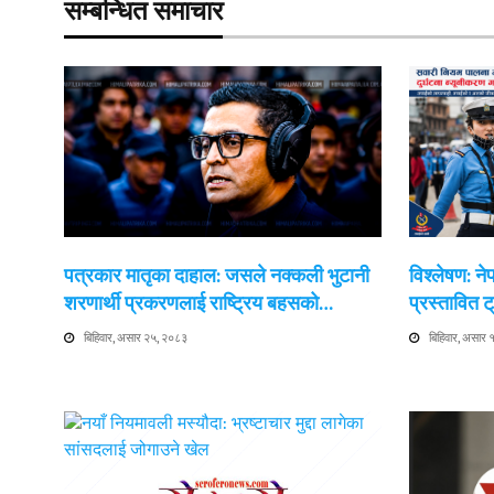
सम्बन्धित समाचार
पत्रकार मातृका दाहाल: जसले नक्कली भुटानी
विश्लेषण: न
शरणार्थी प्रकरणलाई राष्ट्रिय बहसको…
प्रस्तावित
बिहिवार, असार २५, २०८३
बिहिवार, असार