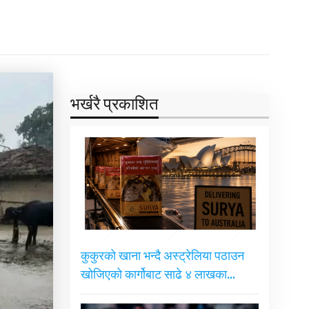
भर्खरै प्रकाशित
कुकुरको खाना भन्दै अस्ट्रेलिया पठाउन
खोजिएको कार्गोबाट साढे ४ लाखका…