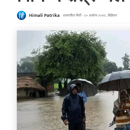
Himali Patrika
प्रकाशित मिती -
२० असोज २०७९, बिहिवार