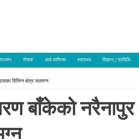
ोरञ्जन
रोचक
अर्थ वाणिज्य
स्वास्थ्य
विज्ञान / प्रविधि
ासका विभिन्न क्षेत्र जलमग्न
कारण बाँकेको नरैना
मग्न