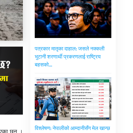
पत्रकार मातृका दाहाल: जसले नक्कली
भुटानी शरणार्थी प्रकरणलाई राष्ट्रिय
बहसको…
विश्लेषण: नेपालीको आम्दानीसँग मेल खान्छ
भएका छन् ।