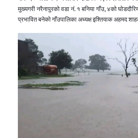
मुख्यगरी नरैनापुरको वडा नं. १ बनिया गाँउ, ४को घोडदौरि
प्रभावित बनेको गाँउपालिका अध्यक्ष इश्तियाक अहमद शाह