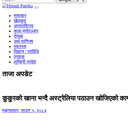
समाचार
खेलकुद
अन्तराष्ट्रिय
कला मनोरञ्जन
रोचक
अर्थ वाणिज्य
स्वास्थ्य
विज्ञान / प्रविधि
प्रवास
लुम्बिनी प्रदेश
ताजा अपडेट
कुकुरको खाना भन्दै अस्ट्रेलिया पठाउन खोजिएको का
मङ्गलवार, साउन ५, २०८३