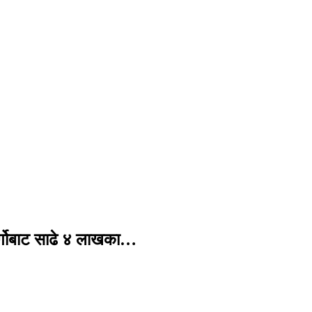
र्गोबाट साढे ४ लाखका…