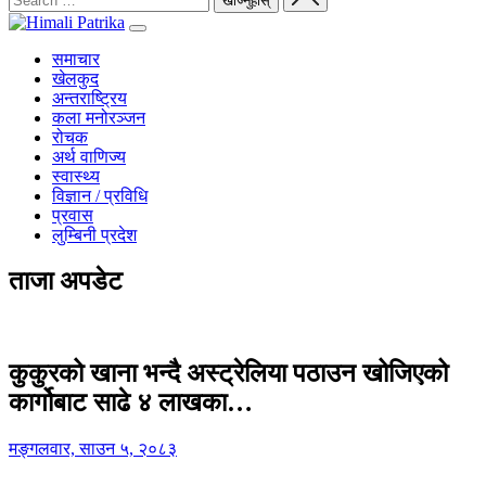
समाचार
खेलकुद
अन्तराष्ट्रिय
कला मनोरञ्जन
रोचक
अर्थ वाणिज्य
स्वास्थ्य
विज्ञान / प्रविधि
प्रवास
लुम्बिनी प्रदेश
ताजा अपडेट
कुकुरको खाना भन्दै अस्ट्रेलिया पठाउन खोजिएको
कार्गोबाट साढे ४ लाखका…
मङ्गलवार, साउन ५, २०८३