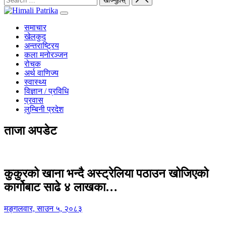
समाचार
खेलकुद
अन्तराष्ट्रिय
कला मनोरञ्जन
रोचक
अर्थ वाणिज्य
स्वास्थ्य
विज्ञान / प्रविधि
प्रवास
लुम्बिनी प्रदेश
ताजा अपडेट
कुकुरको खाना भन्दै अस्ट्रेलिया पठाउन खोजिएको
कार्गोबाट साढे ४ लाखका…
मङ्गलवार, साउन ५, २०८३