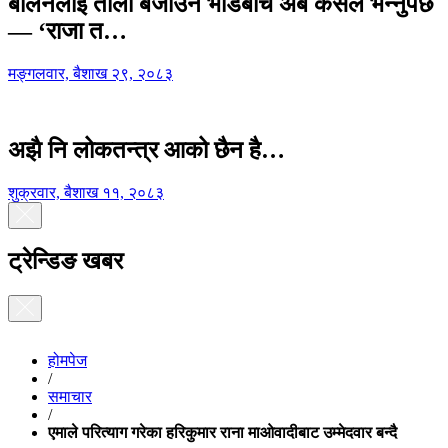
बालेनलाई ताली बजाउने भीडबीच अब कसैले भन्नुपर्छ
— ‘राजा त…
मङ्गलवार, बैशाख २९, २०८३
अझै नि लोकतन्त्र आको छैन है…
शुक्रवार, बैशाख ११, २०८३
ट्रेन्डिङ खबर
होमपेज
/
समाचार
/
एमाले परित्याग गरेका हरिकुमार राना माओवादीबाट उम्मेदवार बन्दै