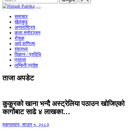
समाचार
खेलकुद
अन्तराष्ट्रिय
कला मनोरञ्जन
रोचक
अर्थ वाणिज्य
स्वास्थ्य
विज्ञान / प्रविधि
प्रवास
लुम्बिनी प्रदेश
ताजा अपडेट
कुकुरको खाना भन्दै अस्ट्रेलिया पठाउन खोजिएको
कार्गोबाट साढे ४ लाखका…
मङ्गलवार, साउन ५, २०८३