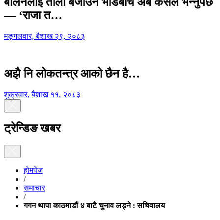
बालेनलाई ताली बजाउने भीडबीच अब कसैले भन्नुपर्छ
— ‘राजा त…
मङ्गलवार, बैशाख २९, २०८३
अझै नि लोकतन्त्र आको छैन है…
शुक्रवार, बैशाख ११, २०८३
ट्रेन्डिङ खबर
होमपेज
/
समाचार
/
गगन थापा काठमाडौं ४ बाटै चुनाव लड्ने : सचिवालय