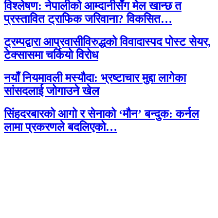
विश्लेषण: नेपालीको आम्दानीसँग मेल खान्छ त
प्रस्तावित ट्राफिक जरिवाना? विकसित…
ट्रम्पद्वारा आप्रवासीविरुद्धको विवादास्पद पोस्ट सेयर,
टेक्सासमा चर्कियो विरोध
नयाँ नियमावली मस्यौदा: भ्रष्टाचार मुद्दा लागेका
सांसदलाई जोगाउने खेल
सिंहदरबारको आगो र सेनाको ‘मौन’ बन्दुक: कर्नल
लामा प्रकरणले बदलिएको…