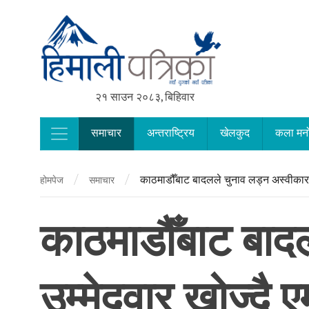
२१ साउन २०८३, बिहिवार
समाचार
अन्तराष्ट्रिय
खेलकुद
कला मन
Main Navigation
/
/
काठमाडौँबाट बादलले चुनाव लड्न अस्वीकार ग
होमपेज
समाचार
काठमाडौँबाट बाद
उम्मेदवार खोज्दै ए