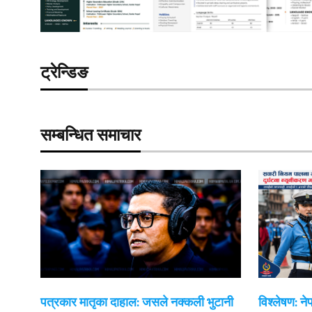
ट्रेन्डिङ
सम्बन्धित समाचार
पत्रकार मातृका दाहाल: जसले नक्कली भुटानी
विश्लेषण: न