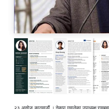
२३ असोज, काठमाडौं । नेकपा एमालेका उपाध्यक्ष रामबह