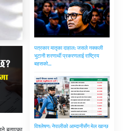
पत्रकार मातृका दाहाल: जसले नक्कली
भुटानी शरणार्थी प्रकरणलाई राष्ट्रिय
बहसको…
विश्लेषण: नेपालीको आम्दानीसँग मेल खान्छ
्ने बताएका