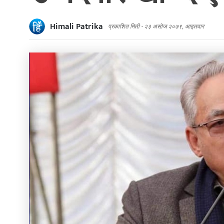
Himali Patrika
प्रकाशित मिती -
२३ असोज २०७९, आइतवार