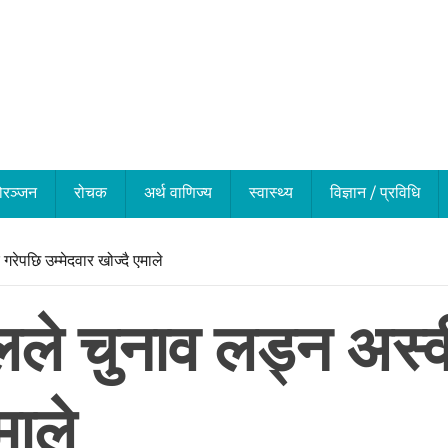
ोरञ्जन
रोचक
अर्थ वाणिज्य
स्वास्थ्य
विज्ञान / प्रविधि
रेपछि उम्मेदवार खोज्दै एमाले
लले चुनाव लड्न अस्
माले