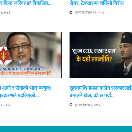
 ट्राफिक जरिवाना? विकसित…
सेयर, टेक्सासमा चर्कियो विरोध
 ११, २०८३
शुक्रवार, बैशाख ११, २०८३
 आगो र सेनाको ‘मौन’ बन्दुक:
सुदनमाथि हमला बालेन सरकारला
 प्रकरणले बदलिएको…
बनाउने खेल, को छ पर्दा…
 १०, २०८३
बुधवार, बैशाख ९, २०८३