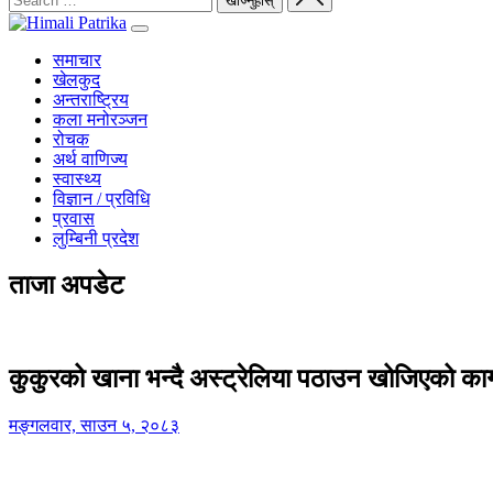
समाचार
खेलकुद
अन्तराष्ट्रिय
कला मनोरञ्जन
रोचक
अर्थ वाणिज्य
स्वास्थ्य
विज्ञान / प्रविधि
प्रवास
लुम्बिनी प्रदेश
ताजा अपडेट
कुकुरको खाना भन्दै अस्ट्रेलिया पठाउन खोजिएको का
मङ्गलवार, साउन ५, २०८३