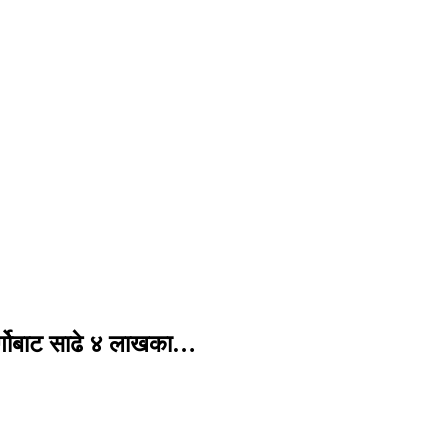
र्गोबाट साढे ४ लाखका…