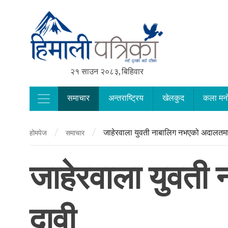
२१ साउन २०८३, बिहिवार
समाचार
अन्तराष्ट्रिय
खेलकुद
कला मन
Main Navigation
/
/
जाहेरवाला युवती नाबालिग नभएको अदालतमा
होमपेज
समाचार
जाहेरवाला युवती
दावी