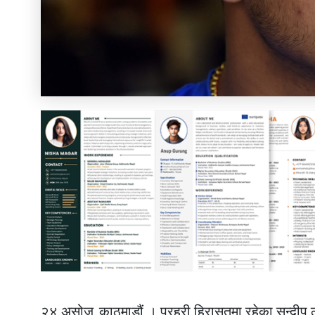
२४ असोज, काठमाडौं । प्रहरी हिरासतमा रहेका सन्दीप