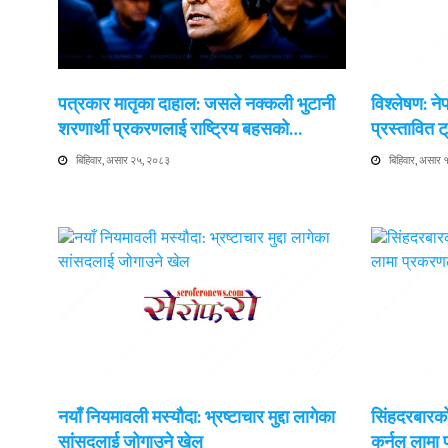
पत्रकार मातृका दाहाल: जसले नक्कली भुटानी
विश्लेषण: न
शरणार्थी प्रकरणलाई राष्ट्रिय बहसको…
प्रस्तावित
बिहिवार, असार २५, २०८३
बिहिवार, असार
नयाँ नियमावली मस्यौदा: भ्रष्टाचार मुद्दा लागेका
सिंहदरबारको
सांसदलाई जोगाउने खेल
कर्नल लामा