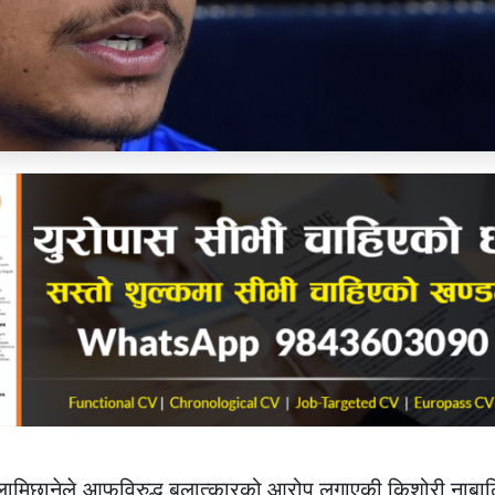
 लामिछानेले आफूविरुद्ध बलात्कारको आरोप लगाएकी किशोरी नाब