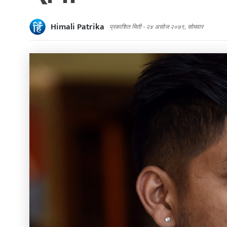
Himali Patrika
प्रकाशित मिती -
२४ असोज २०७९, सोमवार