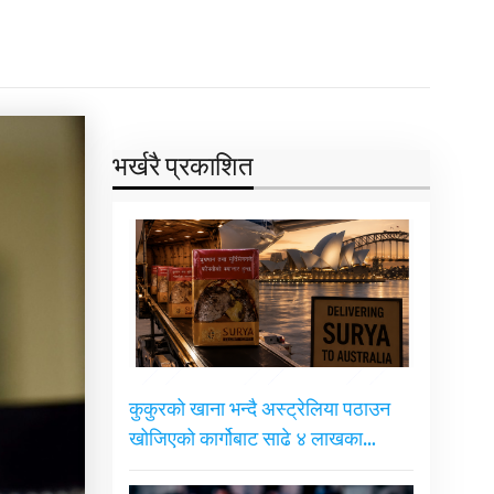
भर्खरै प्रकाशित
कुकुरको खाना भन्दै अस्ट्रेलिया पठाउन
खोजिएको कार्गोबाट साढे ४ लाखका…