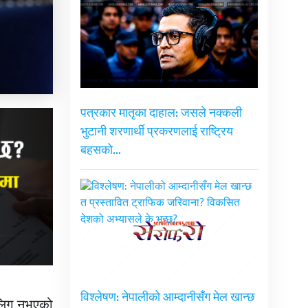
पत्रकार मातृका दाहाल: जसले नक्कली
भुटानी शरणार्थी प्रकरणलाई राष्ट्रिय
बहसको…
विश्लेषण: नेपालीको आम्दानीसँग मेल खान्छ
ालिग नभएको