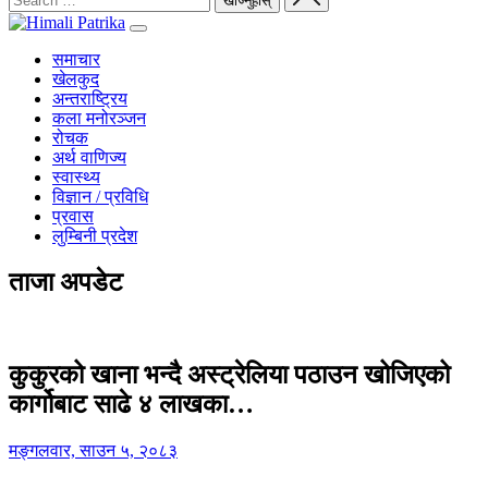
समाचार
खेलकुद
अन्तराष्ट्रिय
कला मनोरञ्जन
रोचक
अर्थ वाणिज्य
स्वास्थ्य
विज्ञान / प्रविधि
प्रवास
लुम्बिनी प्रदेश
ताजा अपडेट
कुकुरको खाना भन्दै अस्ट्रेलिया पठाउन खोजिएको
कार्गोबाट साढे ४ लाखका…
मङ्गलवार, साउन ५, २०८३