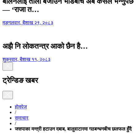
बालेनलाई ताली बजाउने भीडबीच अब कसैले भन्नुपर्छ
— ‘राजा त…
मङ्गलवार, बैशाख २९, २०८३
अझै नि लोकतन्त्र आको छैन है…
शुक्रवार, बैशाख ११, २०८३
ट्रेन्डिङ खबर
होमपेज
/
समाचार
/
जसपाका मन्त्री हटाउन दबाब, बालुवाटारमा गठबन्धनबीच छलफल हुँदै