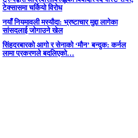
टेक्सासमा चर्कियो विरोध
नयाँ नियमावली मस्यौदा: भ्रष्टाचार मुद्दा लागेका
सांसदलाई जोगाउने खेल
सिंहदरबारको आगो र सेनाको ‘मौन’ बन्दुक: कर्नल
लामा प्रकरणले बदलिएको…