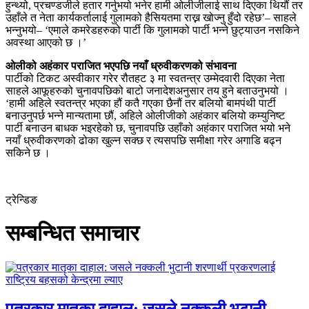
हुन्थ्यो, प्रचण्डजीले हतार गर्नुभयो भनेर हामी ओलीजीलाई साथ दिएका थियौं तर
उहाँले त नेता कार्यकर्तालाई गुलामको हैसियतमा राख्न खोज्नु हुँदो रहेछ’– साहले
भन्नुभयो– ‘एमाले कमरेडहरुको पार्टी कि गुलामको पार्टी भन्ने छुट्याउन नसकिने
अवस्था आएको छ ।’
ओलीको अहंकार पराजित भएपछि नयाँ ध्रुवीकरणको संभावना
पार्टीको टिकट अस्वीकार गरेर रौतहट ३ मा स्वतन्त्र उम्मेदवारी दिएका नेता
साहले आफूहरुको चुनावपछिको बाटो जनादेशअनुसार तय हुने बताउनुभयो ।
‘हामी अहिले स्वतन्त्र भएका हौं कतै गएका छैनौं तर बलियो बामपंथी पार्टी
बनाउनुपर्छ भन्ने मान्यतामा छौं, अहिले ओलीजीको अहंकार बलियो कम्युनिष्ट
पार्टी बनाउन बाधक भइरहेको छ, चुनावपछि उहाँको अहंकार पराजित भयो भने
नयाँ ध्रुवीकरणको ढोका खुल्न सक्छ र त्यसपछि समीक्षा गरेर अगाडि बढ्न
सकिने छ ।
ट्रेन्डिङ
सम्बन्धित समाचार
पत्रकार मातृका दाहाल: जसले नक्कली भुटानी