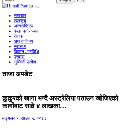
समाचार
खेलकुद
अन्तराष्ट्रिय
कला मनोरञ्जन
रोचक
अर्थ वाणिज्य
स्वास्थ्य
विज्ञान / प्रविधि
प्रवास
लुम्बिनी प्रदेश
ताजा अपडेट
कुकुरको खाना भन्दै अस्ट्रेलिया पठाउन खोजिएको
कार्गोबाट साढे ४ लाखका…
मङ्गलवार, साउन ५, २०८३