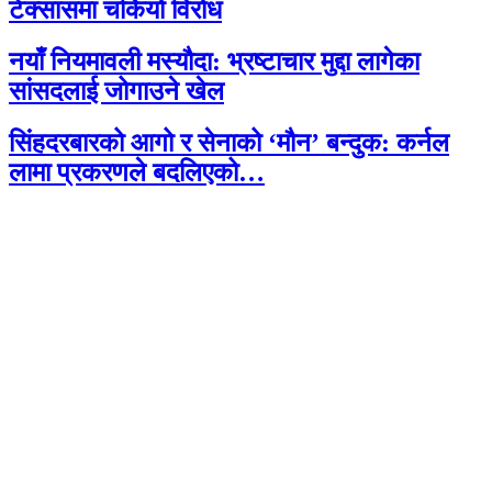
टेक्सासमा चर्कियो विरोध
नयाँ नियमावली मस्यौदा: भ्रष्टाचार मुद्दा लागेका
सांसदलाई जोगाउने खेल
सिंहदरबारको आगो र सेनाको ‘मौन’ बन्दुक: कर्नल
लामा प्रकरणले बदलिएको…