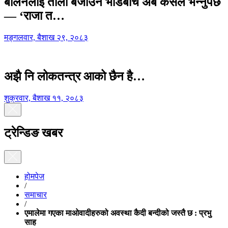
बालेनलाई ताली बजाउने भीडबीच अब कसैले भन्नुपर्छ
— ‘राजा त…
मङ्गलवार, बैशाख २९, २०८३
अझै नि लोकतन्त्र आको छैन है…
शुक्रवार, बैशाख ११, २०८३
ट्रेन्डिङ खबर
होमपेज
/
समाचार
/
एमालेमा गएका माओवादीहरुको अवस्था कैदी बन्दीको जस्तै छ : प्रभु
साह