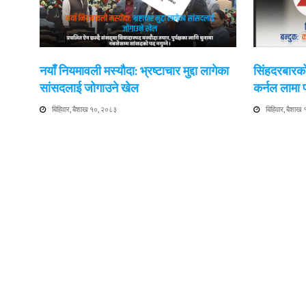
नयाँ नियमावली मस्यौदा: भ्रष्टाचार मुद्दा लागेका
सिंहदरबारको
सांसदलाई जोगाउने खेल
कर्नल लामा
बिहिवार, बैशाख १०, २०८३
बिहिवार, बैशाख