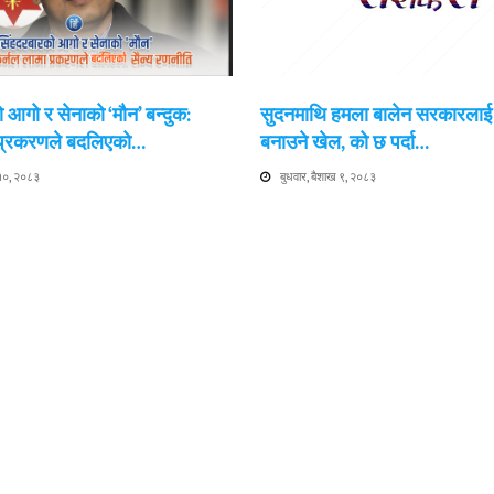
 आगो र सेनाको ‘मौन’ बन्दुक:
सुदनमाथि हमला बालेन सरकारला
 प्रकरणले बदलिएको…
बनाउने खेल, को छ पर्दा…
 १०, २०८३
बुधवार, बैशाख ९, २०८३