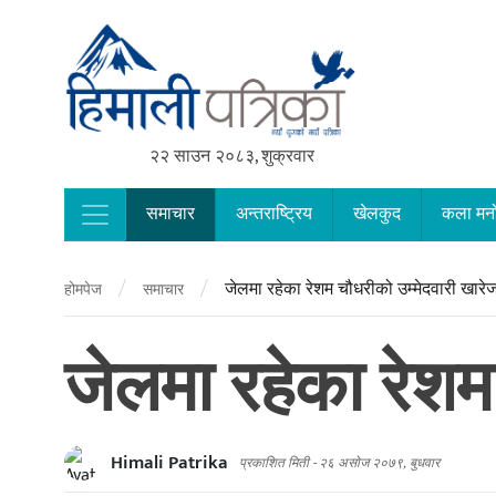
२२ साउन २०८३, शुक्रवार
समाचार
अन्तराष्ट्रिय
खेलकुद
कला मन
Main Navigation
/
/
जेलमा रहेका रेशम चौधरीको उम्मेदवारी खारे
होमपेज
समाचार
जेलमा रहेका रेशम
Himali Patrika
प्रकाशित मिती -
२६ असोज २०७९, बुधवार