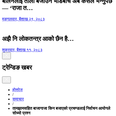
बालेनलाई ताली बजाउने भीडबीच अब कसैले भन्नुपर्छ
— ‘राजा त…
मङ्गलवार, बैशाख २९, २०८३
अझै नि लोकतन्त्र आको छैन है…
शुक्रवार, बैशाख ११, २०८३
ट्रेन्डिङ खबर
होमपेज
/
समाचार
/
तामझामसहित बाजागाजा किन बजाएको प्रचण्डलाई निर्वाचन आयोगले
सोध्यो प्रश्न