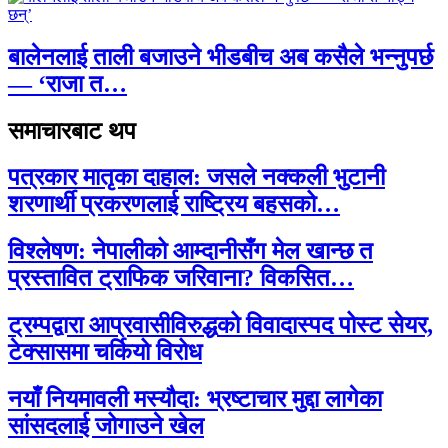
बालेनलाई ताली बजाउने भीडबीच अब कसैले भन्नुपर्छ
— ‘राजा त…
समाचारबाट थप
पत्रकार मातृका दाहाल: जसले नक्कली भुटानी
शरणार्थी प्रकरणलाई राष्ट्रिय बहसको…
विश्लेषण: नेपालीको आम्दानीसँग मेल खान्छ त
प्रस्तावित ट्राफिक जरिवाना? विकसित…
ट्रम्पद्वारा आप्रवासीविरुद्धको विवादास्पद पोस्ट सेयर,
टेक्सासमा चर्कियो विरोध
नयाँ नियमावली मस्यौदा: भ्रष्टाचार मुद्दा लागेका
सांसदलाई जोगाउने खेल