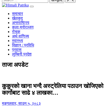
समाचार
खेलकुद
अन्तराष्ट्रिय
कला मनोरञ्जन
रोचक
अर्थ वाणिज्य
स्वास्थ्य
विज्ञान / प्रविधि
प्रवास
लुम्बिनी प्रदेश
ताजा अपडेट
कुकुरको खाना भन्दै अस्ट्रेलिया पठाउन खोजिएको
कार्गोबाट साढे ४ लाखका…
मङ्गलवार, साउन ५, २०८३