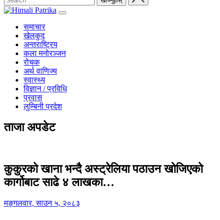
समाचार
खेलकुद
अन्तराष्ट्रिय
कला मनोरञ्जन
रोचक
अर्थ वाणिज्य
स्वास्थ्य
विज्ञान / प्रविधि
प्रवास
लुम्बिनी प्रदेश
ताजा अपडेट
कुकुरको खाना भन्दै अस्ट्रेलिया पठाउन खोजिएको
कार्गोबाट साढे ४ लाखका…
मङ्गलवार, साउन ५, २०८३