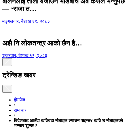
बालेनलाई ताली बजाउने भीडबीच अब कसैले भन्नुपर्छ
— ‘राजा त…
मङ्गलवार, बैशाख २९, २०८३
अझै नि लोकतन्त्र आको छैन है…
शुक्रवार, बैशाख ११, २०८३
ट्रेन्डिङ खबर
होमपेज
/
समाचार
/
विदेशबाट आउँदा कतिवटा मोबाइल ल्याउन पाइन्छ? कति छ मोबाइलको
भन्सार शुल्क ?