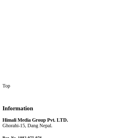
Top
Information
Himali Media Group Pvt. LTD.
Ghorahi-15, Dang Nepal.
Reg. No. 1082-075-076