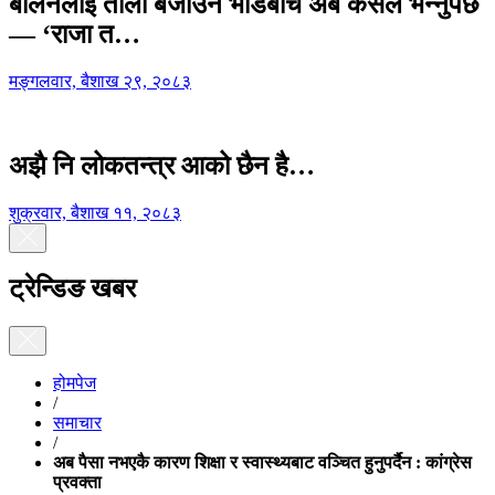
बालेनलाई ताली बजाउने भीडबीच अब कसैले भन्नुपर्छ
— ‘राजा त…
मङ्गलवार, बैशाख २९, २०८३
अझै नि लोकतन्त्र आको छैन है…
शुक्रवार, बैशाख ११, २०८३
ट्रेन्डिङ खबर
होमपेज
/
समाचार
/
अब पैसा नभएकै कारण शिक्षा र स्वास्थ्यबाट वञ्चित हुनुपर्दैन : कांग्रेस
प्रवक्ता