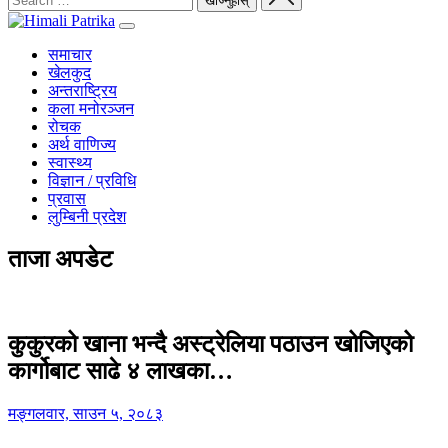
समाचार
खेलकुद
अन्तराष्ट्रिय
कला मनोरञ्जन
रोचक
अर्थ वाणिज्य
स्वास्थ्य
विज्ञान / प्रविधि
प्रवास
लुम्बिनी प्रदेश
ताजा अपडेट
कुकुरको खाना भन्दै अस्ट्रेलिया पठाउन खोजिएको
कार्गोबाट साढे ४ लाखका…
मङ्गलवार, साउन ५, २०८३