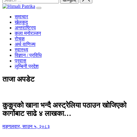
समाचार
खेलकुद
अन्तराष्ट्रिय
कला मनोरञ्जन
रोचक
अर्थ वाणिज्य
स्वास्थ्य
विज्ञान / प्रविधि
प्रवास
लुम्बिनी प्रदेश
ताजा अपडेट
कुकुरको खाना भन्दै अस्ट्रेलिया पठाउन खोजिएको
कार्गोबाट साढे ४ लाखका…
मङ्गलवार, साउन ५, २०८३