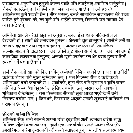
सञ्जालमा अनुपस्थित हुनुको कारण पक्कै पनि तपाईलाई अचम्मित पार्नुहुनेछ।
सैफले बताउँछन् उनी अहिले सामाजिक सञ्जालमा छैनन्।उनीहरूसँग
अहिलेसम्म कुनै आइडी छैन। सैफ भन्छन्, उनले सामाजिक सञ्जालमा धेरै पटक
सामेल हुने प्रयास गरे, तर कुनै पनि आईडी पाएनन्, किनभने यस नामका धेरै
अकाउन्ट छन् ।
अभिनेता खानले गरेको खुलासा अनुसार, उनलाई लाग्छ सामजिकसंजाल
देखावटी हो। त्यहाँ धेरै तनावहरु हुन्छन। धेरैलाई झुट बोल्नुपर्छ। त्यसैले उनी यो
तनाव र झूटबाट टाढा रहन चाहन्छन् । जसका कारण उनी सामाजिक
सञ्जालबाट पनि टाढा छन् । तर, उनले झुट बोल्न सक्ने बताए । तर, जब तपाईं
सामाजिक सञ्जालमा हुनुहुन्छ, अरूको झुटो प्रशंसा गर्न धेरै दबाब हुन्छ र तिनी
त्यस्तो गर्ने पक्षमा छैनन्।
हालै सैफ अली खानको फिल्म ‘विक्रम-वेधा’ रिलिज भएको छ । जसमा उनीसँगै
ऋतिक रोशन पनि मुख्य भूमिकामा छन् । यस फिल्ममा सैफ र ऋतिकको
अभिनयको चर्चा जताततै छ । अर्कोतर्फ, हालै सैफ पनि प्रभास र कृति सेनन
अभिनित फिल्म ‘आदिपुरुष’ लाई लिएर चर्चामा छन्, जसमा उनी रावणको
भूमिकामा देखिनेछन् । यस फिल्मबाट सैफको लुक आउट भएदेखि नै उनी
निरन्तर चर्चामा छन् । किनभने, फिल्मबाट आएको उनको लुकलाई मानिसले मन
पराएका छैनन् ।
छोराको बारेमा चिन्तित
अभिनेता सैफ अली खानले आफ्ना छोरा इब्राहिम अली खानका बारेमा आफू
चिन्तित रहेको बताएका छन्। हालै एक अन्तर्वार्तामा उनले आफ्ना जेठा छोरा
इब्राहिमका बारेमा कुराकानी गर्दै यस्तो बताएका हुन्। भारतीय सञ्चारमाध्यम