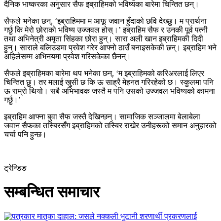
दैनिक भाष्करका अनुसार सैफ इब्राहिमको भविष्यका बारेमा चिन्तित छन्।
सैफले भनेका छन्, ‘इब्राहिममा म आफू जवान हुँदाको छवि देख्छु। म प्रार्थना
गर्छु कि मेरो छोराको भविष्य उज्जवल होस्।’ इब्राहिम सैफ र उनकी पूर्व पत्नी
तथा अभिनेत्री अमृता सिंहका छोरा हुन्। सारा अली खान इब्राहिमकी दिदी
हुन्। साराले बलिउडमा प्रवेश गरेर आफ्नो ठाउँ बनाइसकेकी छन्। इब्राहिम भने
अहिलेसम्म अभिनयमा प्रवेश गरिसकेका छैनन्।
सैफले इब्राहिमका बारेमा थप भनेका छन्, ‘म इब्राहिमको करिअरलाई लिएर
चिन्तित छु। तर मलाई खुसी छ कि ऊ साह्रै मेहनत गरिरहेको छ। स्कुलमा पनि
ऊ राम्रो थियो। सबै अभिभावक जस्तै म पनि उसको उज्जवल भविष्यको कामना
गर्छु।’
इब्राहिम आफ्ना बुवा सैफ जस्तै देखिन्छन्। सामाजिक सञ्जालमा बेलाबेला
जवान सैफका तस्बिरसँग इब्राहिमको तस्बिर राखेर उनीहरूको समान अनुहारको
चर्चा पनि हुन्छ।
ट्रेन्डिङ
सम्बन्धित समाचार