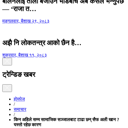
बालेनलाई ताली बजाउने भीडबीच अब कसैले भन्नुपर्छ
— ‘राजा त…
मङ्गलवार, बैशाख २९, २०८३
अझै नि लोकतन्त्र आको छैन है…
शुक्रवार, बैशाख ११, २०८३
ट्रेन्डिङ खबर
होमपेज
/
समाचार
/
किन अहिले सम्म सामाजिक सञ्जालबाट टाढा छन् सैफ अली खान ?
यस्तो रहेछ कारण