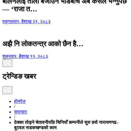
बालेनलाई ताली बजाउने भीडबीच अब कसैले भन्नुपर्छ
— ‘राजा त…
मङ्गलवार, बैशाख २९, २०८३
अझै नि लोकतन्त्र आको छैन है…
शुक्रवार, बैशाख ११, २०८३
ट्रेन्डिङ खबर
होमपेज
/
समाचार
/
ठेक्का तोड्ने चेतावनीपछि चिनियाँ कम्पनीले सुरु गर्‍यो नारायणगढ–
बुटवल सडकखण्डको काम