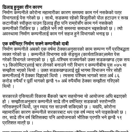
ढिलाइ हुनुका तीन कारण
निर्माण कम्पनीले कोरोना महामारीका कारण समयमा काम गर्न नसकेको पत्र
विभागलाई पेस गरेको छ । साथै, सडकमा रहेको बिजुलीको पोल हटाउन र रूख
कटानीको स्वीकृत पाउन ढिलाइ हुँदा पनि राम्रोसँग काम गर्न नसकेको
कम्पनीको जिकिर छ । अहिले भने त्यो समस्या समाधान भइसकेको छ । त्यो
अवस्थामा निर्माण कम्पनीलाई काम गर्न सहज हुने विभागको भनाइ छ ।
एक वर्षभित्र निर्माण सक्ने कम्पनीको दाबी
निर्माण कम्पनीले अबको एक वर्षमा ठेक्काअनुसारको काम सम्पन्न गर्ने प्रतिबद्धता
व्यक्त गरेको छ । कम्पनीले विभागमा वर्क सेड्युल (कार्यतालिका)समेत पेस
गरेको विभागले जनाएको छ । पूर्व–पश्चिम राजमार्गको उक्त सडकखण्ड (एक सय
१३ किलोमिटर)लाई चार लेनको बनाउने गरी विभाग र कम्पनीबीच पुस ०७५ मा
सम्झौता भएको थियो । उक्त सडकखण्डलाई दुई भागमा विभाजन गरेर सोही
कम्पनीलाई नै ठेक्का दिइएको थियो । त्यसमा पश्चिम भागको सात अर्ब ८६
करोड रुपैयाँ र पूर्वी भागको झन्डै १० अर्ब रुपैयाँमा ठेक्का सम्झौता गरिएको
थियो ।
सरकारले एसियाली विकास बैंकको ऋण सहयोगमा यो आयोजना अघि बढाएको
हो । सम्झौताअनुसार कम्पनीले साढे तीन वर्षभित्र सडकको स्तरोन्नति
गरिसक्नुपर्ने थियो, जुन म्याद गत साउनमै सकिएको छ । यद्यपि, कोरोना
महामारीका कारण कम्पनीले सरकारबाट थप एक वर्ष म्याद भने पाइसकेको छ ।
तर, साढे तीन वर्ष बितिसक्दा पनि आयोजनाको भौतिक प्रगति भने झन्डै १९
प्रतिशत मात्रै छ ।