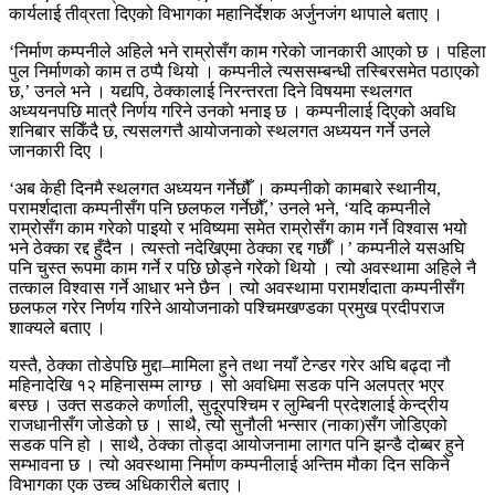
कार्यलाई तीव्रता दिएको विभागका महानिर्देशक अर्जुनजंग थापाले बताए ।
‘निर्माण कम्पनीले अहिले भने राम्रोसँग काम गरेको जानकारी आएको छ । पहिला
पुल निर्माणको काम त ठप्पै थियो । कम्पनीले त्यससम्बन्धी तस्बिरसमेत पठाएको
छ,’ उनले भने । यद्यपि, ठेक्कालाई निरन्तरता दिने विषयमा स्थलगत
अध्ययनपछि मात्रै निर्णय गरिने उनको भनाइ छ । कम्पनीलाई दिएको अवधि
शनिबार सकिँदै छ, त्यसलगत्तै आयोजनाको स्थलगत अध्ययन गर्ने उनले
जानकारी दिए ।
‘अब केही दिनमै स्थलगत अध्ययन गर्नेछौँ । कम्पनीको कामबारे स्थानीय,
परामर्शदाता कम्पनीसँग पनि छलफल गर्नेछौँ,’ उनले भने, ‘यदि कम्पनीले
राम्रोसँग काम गरेको पाइयो र भविष्यमा समेत राम्रोसँग काम गर्ने विश्वास भयो
भने ठेक्का रद्द हुँदैन । त्यस्तो नदेखिएमा ठेक्का रद्द गर्छाैँ ।’ कम्पनीले यसअघि
पनि चुस्त रूपमा काम गर्ने र पछि छोेड्ने गरेको थियो । त्यो अवस्थामा अहिले नै
तत्काल विश्वास गर्ने आधार भने छैन । त्यो अवस्थामा परामर्शदाता कम्पनीसँग
छलफल गरेर निर्णय गरिने आयोजनाको पश्चिमखण्डका प्रमुख प्रदीपराज
शाक्यले बताए ।
यस्तै, ठेक्का तोडेपछि मुद्दा–मामिला हुने तथा नयाँ टेन्डर गरेर अघि बढ्दा नौ
महिनादेखि १२ महिनासम्म लाग्छ । सो अवधिमा सडक पनि अलपत्र भएर
बस्छ । उक्त सडकले कर्णाली, सुदूरपश्चिम र लुम्बिनी प्रदेशलाई केन्द्रीय
राजधानीसँग जोडेको छ । साथै, त्योे सुनौली भन्सार (नाका)सँग जोडिएको
सडक पनि हो । साथै, ठेक्का तोड्दा आयोजनामा लागत पनि झन्डै दोब्बर हुने
सम्भावना छ । त्यो अवस्थामा निर्माण कम्पनीलाई अन्तिम मौका दिन सकिने
विभागका एक उच्च अधिकारीले बताए ।