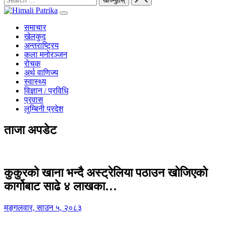
समाचार
खेलकुद
अन्तराष्ट्रिय
कला मनोरञ्जन
रोचक
अर्थ वाणिज्य
स्वास्थ्य
विज्ञान / प्रविधि
प्रवास
लुम्बिनी प्रदेश
ताजा अपडेट
कुकुरको खाना भन्दै अस्ट्रेलिया पठाउन खोजिएको
कार्गोबाट साढे ४ लाखका…
मङ्गलवार, साउन ५, २०८३