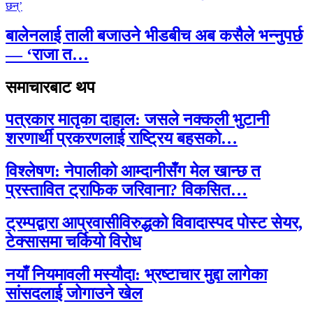
बालेनलाई ताली बजाउने भीडबीच अब कसैले भन्नुपर्छ
— ‘राजा त…
समाचारबाट थप
पत्रकार मातृका दाहाल: जसले नक्कली भुटानी
शरणार्थी प्रकरणलाई राष्ट्रिय बहसको…
विश्लेषण: नेपालीको आम्दानीसँग मेल खान्छ त
प्रस्तावित ट्राफिक जरिवाना? विकसित…
ट्रम्पद्वारा आप्रवासीविरुद्धको विवादास्पद पोस्ट सेयर,
टेक्सासमा चर्कियो विरोध
नयाँ नियमावली मस्यौदा: भ्रष्टाचार मुद्दा लागेका
सांसदलाई जोगाउने खेल