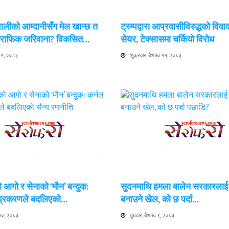
ेपालीको आम्दानीसँग मेल खान्छ त
ट्रम्पद्वारा आप्रवासीविरुद्धको विवा
 ट्राफिक जरिवाना? विकसित…
सेयर, टेक्सासमा चर्कियो विरोध
 ११, २०८३
शुक्रवार, बैशाख ११, २०८३
 आगो र सेनाको ‘मौन’ बन्दुक:
सुदनमाथि हमला बालेन सरकारला
 प्रकरणले बदलिएको…
बनाउने खेल, को छ पर्दा…
 १०, २०८३
बुधवार, बैशाख ९, २०८३