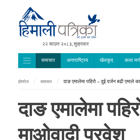
२२ साउन २०८३, शुक्रवार
समाचार
अन्तराष्ट्रिय
खेलकुद
कला मन
Main Navigation
/
/
दाङ एमालेमा पहिराे – दुई दर्जन बढी एमाले का
होमपेज
समाचार
दाङ एमालेमा पहिराे
माओवादी प्रवेश