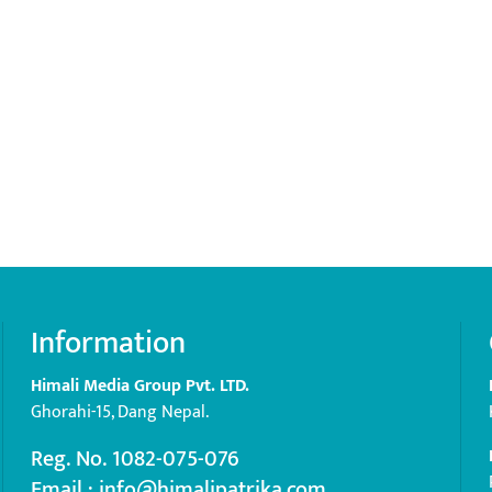
Information
Himali Media Group Pvt. LTD.
Ghorahi-15, Dang Nepal.
Reg. No. 1082-075-076
Email : info@himalipatrika.com