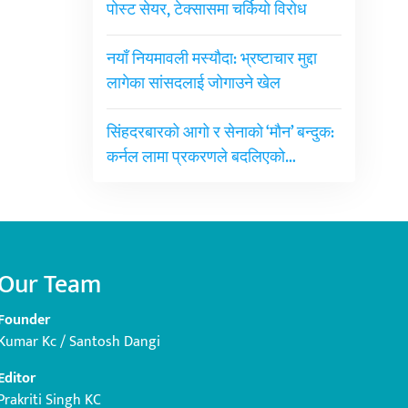
पोस्ट सेयर, टेक्सासमा चर्कियो विरोध
नयाँ नियमावली मस्यौदा: भ्रष्टाचार मुद्दा
लागेका सांसदलाई जोगाउने खेल
सिंहदरबारको आगो र सेनाको ‘मौन’ बन्दुक:
कर्नल लामा प्रकरणले बदलिएको…
Our Team
Founder
Kumar Kc / Santosh Dangi
Editor
Prakriti Singh KC