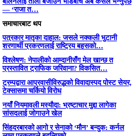
बालेनलाई ताली बजाउने भीडबीच अब कसैले भन्नुपर्छ
— ‘राजा त…
समाचारबाट थप
पत्रकार मातृका दाहाल: जसले नक्कली भुटानी
शरणार्थी प्रकरणलाई राष्ट्रिय बहसको…
विश्लेषण: नेपालीको आम्दानीसँग मेल खान्छ त
प्रस्तावित ट्राफिक जरिवाना? विकसित…
ट्रम्पद्वारा आप्रवासीविरुद्धको विवादास्पद पोस्ट सेयर,
टेक्सासमा चर्कियो विरोध
नयाँ नियमावली मस्यौदा: भ्रष्टाचार मुद्दा लागेका
सांसदलाई जोगाउने खेल
सिंहदरबारको आगो र सेनाको ‘मौन’ बन्दुक: कर्नल
लामा प्रकरणले बदलिएको…