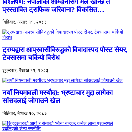
विश्लेषण: नेपालीको आम्दानीसँग मेल खान्छ त
प्रस्तावित ट्राफिक जरिवाना? विकसित…
बिहिवार, असार ११, २०८३
ट्रम्पद्वारा आप्रवासीविरुद्धको विवादास्पद पोस्ट सेयर,
टेक्सासमा चर्कियो विरोध
शुक्रवार, बैशाख ११, २०८३
नयाँ नियमावली मस्यौदा: भ्रष्टाचार मुद्दा लागेका
सांसदलाई जोगाउने खेल
बिहिवार, बैशाख १०, २०८३