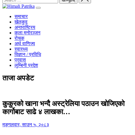
समाचार
खेलकुद
अन्तराष्ट्रिय
कला मनोरञ्जन
रोचक
अर्थ वाणिज्य
स्वास्थ्य
विज्ञान / प्रविधि
प्रवास
लुम्बिनी प्रदेश
ताजा अपडेट
कुकुरको खाना भन्दै अस्ट्रेलिया पठाउन खोजिएको
कार्गोबाट साढे ४ लाखका…
मङ्गलवार, साउन ५, २०८३