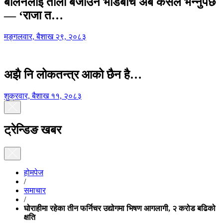
बालेनलाई ताली बजाउने भीडबीच अब कसैले भन्नुपर्छ
— ‘राजा त…
मङ्गलवार, बैशाख २९, २०८३
अझै नि लोकतन्त्र आको छैन है…
शुक्रवार, बैशाख ११, २०८३
ट्रेन्डिङ खबर
होमपेज
/
समाचार
/
घोराहीमा रहेका तीन फर्निचर उद्योगमा भिषण आगलागी, २ करोड बढिको
क्षति