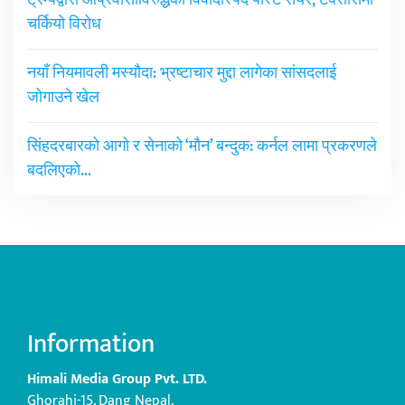
ट्रम्पद्वारा आप्रवासीविरुद्धको विवादास्पद पोस्ट सेयर, टेक्सासमा
चर्कियो विरोध
नयाँ नियमावली मस्यौदा: भ्रष्टाचार मुद्दा लागेका सांसदलाई
जोगाउने खेल
सिंहदरबारको आगो र सेनाको ‘मौन’ बन्दुक: कर्नल लामा प्रकरणले
बदलिएको…
Information
Himali Media Group Pvt. LTD.
Ghorahi-15, Dang Nepal.