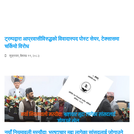
ट्रम्पद्वारा आप्रवासीविरुद्धको विवादास्पद पोस्ट सेयर, टेक्सासमा
चर्कियो विरोध
शुक्रवार, बैशाख ११, २०८३
नयाँ नियमावली मस्यौदा: भ्रष्टाचार मुद्दा लागेका सांसदलाई जोगाउने