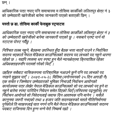
छन् ।
आधिकारिक पत्र नपाए पनि समाचारमा म तोसिमा कार्कीको ललितपुर क्षेत्र नं ३
को उम्मेदवारी खारेजीको बारेमा जानकारी पाएको बताएकी छिन् ।
यस्तो छ डा. तोसिमा कार्की फेसबुक स्ट्याटस
आधिकारिक पत्र नपाए पनि समाचारमा म तोसिमा कार्कीको ललितपुर क्षेत्र नं ३
को उम्मेदवारी खारेजीको बारेमा जानकारी पाएको छु । यसबारे प्रष्ट पार्न यो
स्टाटस पोस्ट गर्दैछु ।
निश्चित तलब नहुने, बैठकमा उपस्थित हुँदा बैठक भत्ता मात्रै पाउने र निर्वाचित
सदस्य भएकाले नेपाल मेडिकल काउन्सिलको सदस्य पद लाभको पद नहुने धारणा
रहेको छ । यद्यपि त्यसमा थप स्पष्ट हुन मैले न्यायक्षेत्रमा क्रियाशिल रहेका
अधिवक्ताहरुसँग परामर्श गरेको थिएँ ।
उहाँहरु सबैबाट मासिकरुपमा पारिश्रमिक नआउने कुनै पनि पद लाभको पद
नरहने सुझाव पाएँ । २०७९-०५-२८ मितिमा (मनोनयनको २५ दिन अगाडी नै)
एक सचेत र जिम्मेवार उम्मेदवारको भुमिका निभाउदै निर्वाचन आयोगको
कार्यालयमा पत्र लेखेर नेपाल मेडिकल काउन्सिलको सो पद लाभको पद हुने वा
नहुने बारेमा स्पष्ट पारिदिन निवेदन समेत दिएको थिएँ (तस्विरमा पढ्नुहोस्) तर
निर्वाचन आयोगले सो निवेदनलाई जवाफ दिन आवश्यक पनि मानेन । यसैले
कानुनमा जरुरी नभएको तथा ४ हजार जति सदस्यहरुको मतले नीतिनिर्माणमा
पुगेकोले ति मतहरुलाई घात नगर्न पनि मैले नेपाल मेडिकल काउन्सिलको सदस्य
पदबाट राजिनामा दिन हुन्न भन्ने मेरो निष्कर्ष रह्यो ।