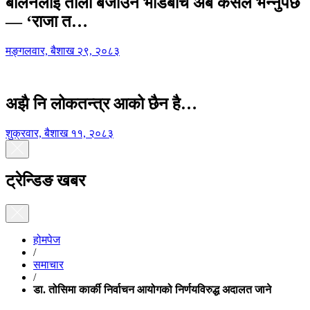
बालेनलाई ताली बजाउने भीडबीच अब कसैले भन्नुपर्छ
— ‘राजा त…
मङ्गलवार, बैशाख २९, २०८३
अझै नि लोकतन्त्र आको छैन है…
शुक्रवार, बैशाख ११, २०८३
ट्रेन्डिङ खबर
होमपेज
/
समाचार
/
डा. तोसिमा कार्की निर्वाचन आयोगको निर्णयविरुद्ध अदालत जाने