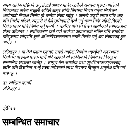
समय सकिए पछिको उजुरीलाई आधार मानेर आफैले समयमा प्रष्ट नपारेको
निवेदनका बारेमा नखुली अहिले आएर सोही बिषयमा निर्णय गर्नुमा निर्वाचन
आयोगको निष्पक्ष निर्णय हो भन्नेमा शंका गर्दछु । जसरी उजुरी समय पछि आए
पनि निर्णय गरियो, त्यसरी नै मैले उम्मेदवारी दर्ता गर्नु भन्दा निकै पहिले दिएको
निवेदनउपर पनि निर्णय गर्नु पर्थ्यो । यहाँनेर पनि निर्वाचन आयोगको निष्पक्षतामा
शंका उब्जिन्छ । स्पष्टिकरण दर्ता गर्दा सर्वोच्च अदालतको नजिर पनि समावेश
गरिएकोमा सोप्रति कुनै अभिलेखिकरणसम्म नगरि निर्णय गर्नु थप शंकास्पद हुन
आउँछ ।
ललितपुर ३ मा मेरो पक्षमा एकदमै राम्रो माहौल सिर्जना भइरहेको अवस्थामा
निर्वाचन परिणाम फरक पार्ने गरि आएको यो किसिमको निर्णयका विरुद्ध म
सम्मानित अदालत जानेछु । सम्पूर्ण मेरा समर्थक तथा शुभचिन्तकज्यूहरुलाई
कत्ति पनि विचलित नभई उच्च मनोवलले साथ निरन्तर दिनहुन अनुरोध पनि गर्न
चाहन्छु ।
डा. तोसिमा कार्की
ललितपुर ३
ट्रेन्डिङ
सम्बन्धित समाचार