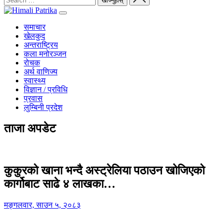
समाचार
खेलकुद
अन्तराष्ट्रिय
कला मनोरञ्जन
रोचक
अर्थ वाणिज्य
स्वास्थ्य
विज्ञान / प्रविधि
प्रवास
लुम्बिनी प्रदेश
ताजा अपडेट
कुकुरको खाना भन्दै अस्ट्रेलिया पठाउन खोजिएको
कार्गोबाट साढे ४ लाखका…
मङ्गलवार, साउन ५, २०८३