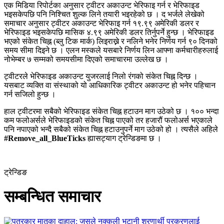
एक मिडिया रिपोर्टका अनुसार ट्वीटर अकाउन्ट भेरिफाइ गर्न र भेरिफाइड
भइसकेपछि पनि निश्चित शुल्क लिने तयारी भइरहेको छ । द भर्जले लेखेको
समाचार अनुसार ट्वीटर अकाउन्ट भेरिफाइ गर्न १९.९९ अमेरिकी डलर र
भेरिफाइड भइसकेपछि मासिक ४.९९ अमेरिकी डलर तिर्नुपर्ने हुन्छ । भेरिफाइड
भएको संकेत चिह्न (ब्लु टिक मार्क) लिइराख्ने र नलिने भनेर निर्णय गर्न ९० दिनको
समय सीमा दिइने छ । एलन मस्कले यसबारे निर्णय लिन आफ्ना कर्मचारीहरुलाई
नोभेम्बर ७ सम्मको समयसीमा दिएको समाचारमा उल्लेख छ ।
ट्वीटरले भेरिफाइड अकाउन्ट युजरलाई निलो रंगको संकेत चिह्न दिन्छ ।
यसबाट व्यक्ति वा संस्थाको यो आधिकारिक ट्वीटर अकाउन्ट हो भनेर पहिचान
गर्न सजिलो हुन्छ ।
हाल ट्वीटरमा सबैको भेरिफाइड संकेत चिह्न हटाउन माग उठेको छ । १०० भन्दा
कम फलोअर्सले भेरिफाइडको संकेत चिह्न पाएको तर हजारौं फलोअर्स भएकाले
पनि नपाएको भन्दै सबैको संकेत चिह्न हटाउनुपर्ने माग उठेको हो । त्यसैले अहिले
#Remove_all_BlueTicks
ह्यासट्याग ट्रेन्डिङमा छ ।
ट्रेन्डिङ
सम्बन्धित समाचार