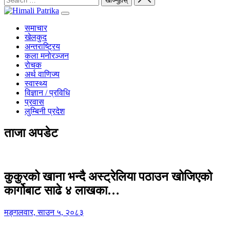
समाचार
खेलकुद
अन्तराष्ट्रिय
कला मनोरञ्जन
रोचक
अर्थ वाणिज्य
स्वास्थ्य
विज्ञान / प्रविधि
प्रवास
लुम्बिनी प्रदेश
ताजा अपडेट
कुकुरको खाना भन्दै अस्ट्रेलिया पठाउन खोजिएको
कार्गोबाट साढे ४ लाखका…
मङ्गलवार, साउन ५, २०८३