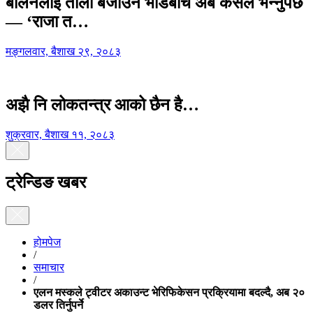
बालेनलाई ताली बजाउने भीडबीच अब कसैले भन्नुपर्छ
— ‘राजा त…
मङ्गलवार, बैशाख २९, २०८३
अझै नि लोकतन्त्र आको छैन है…
शुक्रवार, बैशाख ११, २०८३
ट्रेन्डिङ खबर
होमपेज
/
समाचार
/
एलन मस्कले ट्वीटर अकाउन्ट भेरिफिकेसन प्रक्रियामा बदल्दै, अब २०
डलर तिर्नुपर्ने