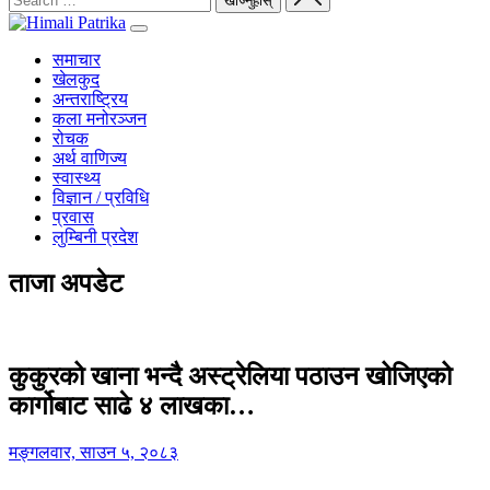
समाचार
खेलकुद
अन्तराष्ट्रिय
कला मनोरञ्जन
रोचक
अर्थ वाणिज्य
स्वास्थ्य
विज्ञान / प्रविधि
प्रवास
लुम्बिनी प्रदेश
ताजा अपडेट
कुकुरको खाना भन्दै अस्ट्रेलिया पठाउन खोजिएको
कार्गोबाट साढे ४ लाखका…
मङ्गलवार, साउन ५, २०८३