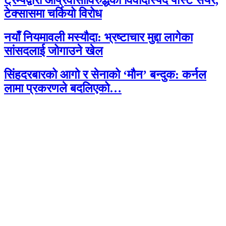
ट्रम्पद्वारा आप्रवासीविरुद्धको विवादास्पद पोस्ट सेयर,
टेक्सासमा चर्कियो विरोध
नयाँ नियमावली मस्यौदा: भ्रष्टाचार मुद्दा लागेका
सांसदलाई जोगाउने खेल
सिंहदरबारको आगो र सेनाको ‘मौन’ बन्दुक: कर्नल
लामा प्रकरणले बदलिएको…