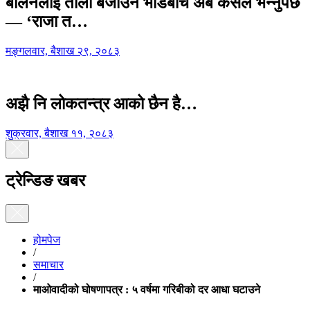
बालेनलाई ताली बजाउने भीडबीच अब कसैले भन्नुपर्छ
— ‘राजा त…
मङ्गलवार, बैशाख २९, २०८३
अझै नि लोकतन्त्र आको छैन है…
शुक्रवार, बैशाख ११, २०८३
ट्रेन्डिङ खबर
होमपेज
/
समाचार
/
माओवादीको घोषणापत्र : ५ वर्षमा गरिबीको दर आधा घटाउने