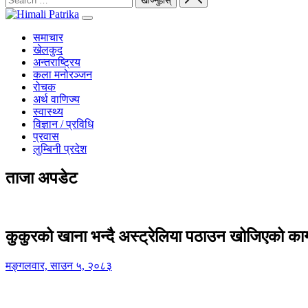
समाचार
खेलकुद
अन्तराष्ट्रिय
कला मनोरञ्जन
रोचक
अर्थ वाणिज्य
स्वास्थ्य
विज्ञान / प्रविधि
प्रवास
लुम्बिनी प्रदेश
ताजा अपडेट
कुकुरको खाना भन्दै अस्ट्रेलिया पठाउन खोजिएको का
मङ्गलवार, साउन ५, २०८३