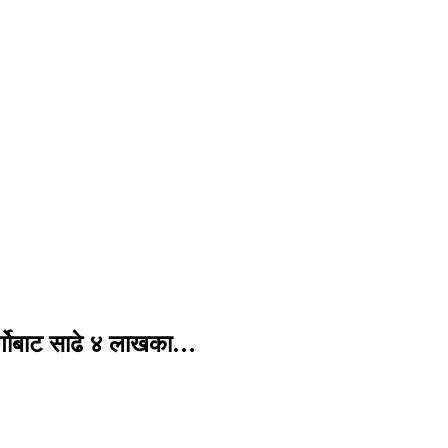
र्गोबाट साढे ४ लाखका…