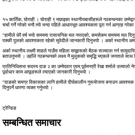
१५ कार्तिक, घाेराही । घाेराही ९ मछाइका स्थानीयबासीहरूले गठबन्धनका उम्मेद्व
चर्चा गर्ने गरेकाे भन्दै त्याे भन्दा पहिले आधारभूत आवश्यकता पूरा गर्न आग्रह गरेक
“हामीले धेरै वर्ष भयाे समयमा रासायनिक मल नपाएकाे, कमसेकम समयमा मल दिनुस्,” 
पक्की पुलकाे आवश्यकता रहेकाे सुवेदीले जानकारी दिनुभयाे । अर्का स्थानीय अमरब
अर्का स्थानीय लक्ष्मी शाहले गाउँमा महिला समूहरूकाे बैठक सञ्चाला गर्न सामुद
बताउनुभयाे । उहाँले गठबन्धनको लक्ष्य नै मुलुककाे समृद्धि भएकले जनताले साथ दिनु
प्रतिनिधिसभा सदस्य दाङ २ का उम्मेदवार एवम् पूर्वमन्त्री रेखा शर्माले उज्यालो
पूर्वाधार काम आफूहरूले ल्याएकाे जानकारी दिनुभयाे ।
“दाङकाे समग्र विकासका लागि हामीले दीर्घकालीन गुरूयाेजना बनाउन आवश्यक छ,
दिनुपर्ने धारणा व्यक्त गर्नुभयाे ।
ट्रेन्डिङ
सम्बन्धित समाचार