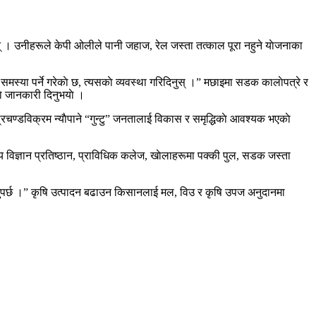
छन् । उनीहरूले केपी ओलीले पानी जहाज, रेल जस्ता तत्काल पूरा नहुने याेजनाका
मस्या पर्ने गरेकाे छ, त्यसकाे व्यवस्था गरिदिनुस् ।” मछाइमा सडक कालाेपत्रे र
ाे जानकारी दिनुभयाे ।
रचण्डविक्रम न्याैपाने “गुन्टु” जनतालाई विकास र समृद्धिकाे आवश्यक भएकाे
्थ्य विज्ञान प्रतिष्ठान, प्राविधिक कलेज, खाेलाहरूमा पक्की पुल, सडक जस्ता
िनुपर्छ ।” कृषि उत्पादन बढाउन किसानलाई मल, विउ र कृषि उपज अनुदानमा