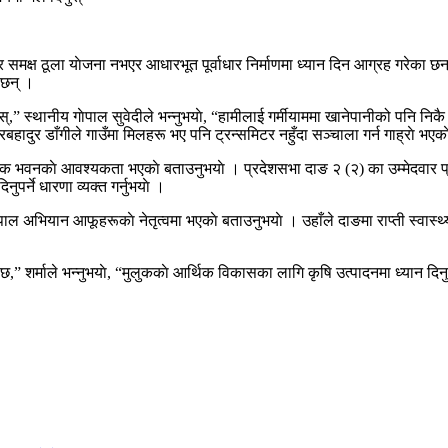
ार समक्ष ठूला याेजना नभएर आधारभूत पूर्वाधार निर्माणमा ध्यान दिन आग्रह गरेका 
ा छन् ।
स्थानीय गाेपाल सुवेदीले भन्नुभयाे, “हामीलाई गर्मीयाममा खानेपानीको पनि निकै स
हादुर डाँगीले गाउँमा मिलहरू भए पनि ट्रन्समिटर नहुँदा सञ्चाला गर्न गाह्राे भएक
ायिक भवनकाे आवश्यकता भएकाे बताउनुभयाे । प्रदेशसभा दाङ २ (२) का उम्मेदवार प्
पर्ने धारणा व्यक्त गर्नुभयाे ।
 नेपाल अभियान आफूहरूकाे नेतृत्वमा भएकाे बताउनुभयाे । उहाँले दाङमा राप्ती स्वास
” शर्माले भन्नुभयाे, “मुलुककाे आर्थिक विकासका लागि कृषि उत्पादनमा ध्यान द